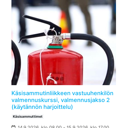
Käsisammutinliikkeen vastuuhenkilön
valmennuskurssi, valmennusjakso 2
(käytännön harjoittelu)
Käsisammuttimet
14.9.2026, klo 08.00 - 15.9.2026, klo 17.00