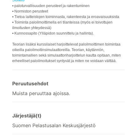
• paloturvallisuuden perusteet ja rakentuminen
• Normiston perusteet
• Tietoa laitteistojen toiminnasta, rakenteesta ja eroavaisuuksista
• Toiminta paloilmoittimella eri tilanteissa (myös ei toivottujen
ilmoitusten yhteydessä)
• Kunnossapito (Ylläpidon suunnittelu ja hallinta).
Teorian lisäksi kurssilaiset harjoittelevat paloilmoittimen toimintaa
oikeilla paloilmoitinsimulaattoreilla. Teorian, käytännön,
toimintamallien sekä simulaattoriharjoittelun kautta opitaan, miten
erheelliset paloilmoitukset syntyvät ja miten ne voidaan välttää.
Peruutusehdot
Muista peruuttaa ajoissa.
Järjestäjä(t)
Suomen Pelastusalan Keskusjärjestö