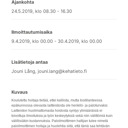
Ajankohta
24.5.2019, klo 08.30 - 16.30
Ilmoittautumisaika
9.4.2019, klo 00.00 - 30.4.2019, klo 00.00
Lisätietoja antaa
Jouni Lång, jouni.lang@kehatieto.fi
Kuvaus
Koulutettu hoitaja tietää, ettei kalliista, mutta tositilanteessa
epäkunnossa olevasta laitteistosta ole henkilö- ja paloturvaksi.
Laitteiston huolimattomasta hoidosta syntyy ylimääräisiä ei
toivottuja ilmoituksia ja työn keskeytyksiä sekä niin välittömiä kuin
välillisiäkin kustannuksia. Paloilmoittimen haltijan tulee nimetä
paloilmoittimen hoitaja ja huolehtia siitä, että tämä saa tehtävän