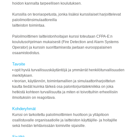
hoidon kannalta tarpeellisen koulutuksen.
Kurssilla on teoriaopetusta, jonka lisäksi kurssilaiset harjoittelevat
paloilmoitinsimulaattoreilla
laitteiston toimintaa.
Paloilmoittimen laitteistonhoitajan kurssi toteutaan CFPA-E:n
koulutusohjelman mukaisesti (Fire Detection and Alarm Systems
Operator) ja kurssin suorittamisesta jaetaan eurooppalainen
osaamistodistus.
Tavoite
• opit hyviä turvallisuuskäytäntöjä ja ymmärrät henkilöturvallisuuden
merkityksen.
• teorian, käytännön, toimintamallien ja simulaattoriharjoittelun
kautta tiedät kuinka tärkeä osa palontorjuntatekniikka on joka
hetkistä kohteen turvallisuutta ja miten ei toivottuihin erheellisiin
ilmoituksiin on reagoitava.
Kohderyhmät
Kurssi on tarkoitettu paloilmoittimien huoltoon ja ylläpitoon
osallistuvalle organisaatiolle ja laitteiston käyttäjille- ja hoitajille
sekä heidän tehtävissään toimiville sijaisille.
Sisältö