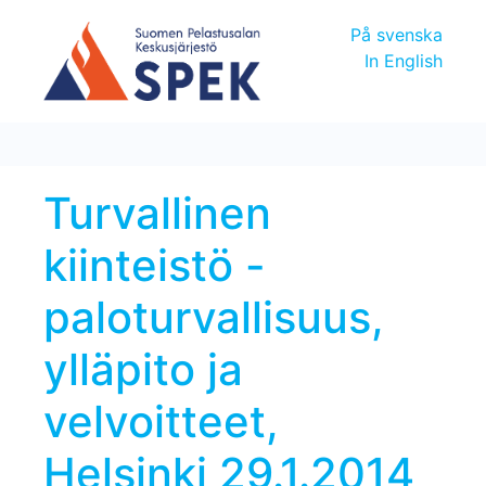
På svenska
In English
Turvallinen
kiinteistö -
paloturvallisuus,
ylläpito ja
velvoitteet,
Helsinki 29.1.2014