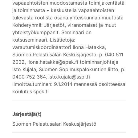
vapaaehtoisten muodostamasta toimijakentästä
ja toiminnasta • keskustella vapaaehtoisten
tulevasta roolista osana yhteiskunnan muutosta
Kohderyhmä: Järjestöt, viranomaiset ja muut
yhteistyökumppanit. Seminaari on
kutsuseminaari. Lisätietoja:
varautumiskoordinaattori Ilona Hatakka,
Suomen Pelastusalan Keskusjärjestö, p. 040 511
2032, ilona.hatakka@spek.fi toiminnanjohtaja
Isto Kujala, Suomen Sopimuspalokuntien liitto, p.
0400 752 364, isto.kujala@sspl.fi
Ilmoittautuminen: 9.1.2014 mennessä osoitteessa
koulutus.spek.fi
Järjestäjä(t)
Suomen Pelastusalan Keskusjärjestö