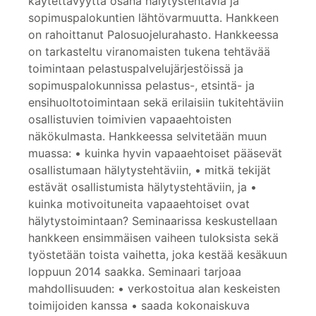
käytettävyyttä osana hälytystehtäviä ja
sopimuspalokuntien lähtövarmuutta. Hankkeen
on rahoittanut Palosuojelurahasto. Hankkeessa
on tarkasteltu viranomaisten tukena tehtävää
toimintaan pelastuspalvelujärjestöissä ja
sopimuspalokunnissa pelastus-, etsintä- ja
ensihuoltotoimintaan sekä erilaisiin tukitehtäviin
osallistuvien toimivien vapaaehtoisten
näkökulmasta. Hankkeessa selvitetään muun
muassa: • kuinka hyvin vapaaehtoiset pääsevät
osallistumaan hälytystehtäviin, • mitkä tekijät
estävät osallistumista hälytystehtäviin, ja •
kuinka motivoituneita vapaaehtoiset ovat
hälytystoimintaan? Seminaarissa keskustellaan
hankkeen ensimmäisen vaiheen tuloksista sekä
työstetään toista vaihetta, joka kestää kesäkuun
loppuun 2014 saakka. Seminaari tarjoaa
mahdollisuuden: • verkostoitua alan keskeisten
toimijoiden kanssa • saada kokonaiskuva