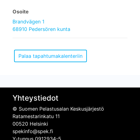
Osoite
Brandvägen 1
68910 Pedersören kunta
Yhteystiedot
© Suomen Pelastusalan Keskusjärjestö
Ratamestarinkatu 11
00520 Helsinki
spekinfo@spek.fi
Y-tunnus 0912934-5