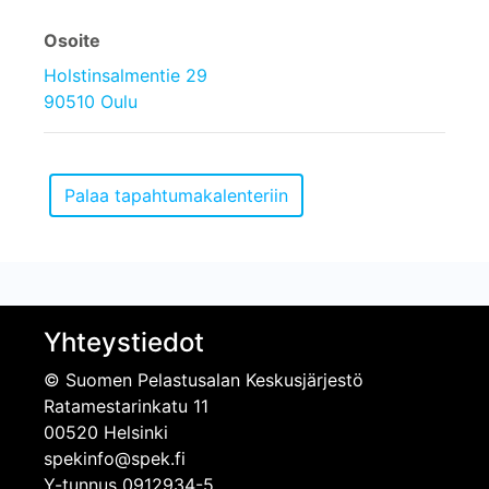
Osoite
Holstinsalmentie 29
90510 Oulu
Yhteystiedot
© Suomen Pelastusalan Keskusjärjestö
Ratamestarinkatu 11
00520 Helsinki
spekinfo@spek.fi
Y-tunnus 0912934-5