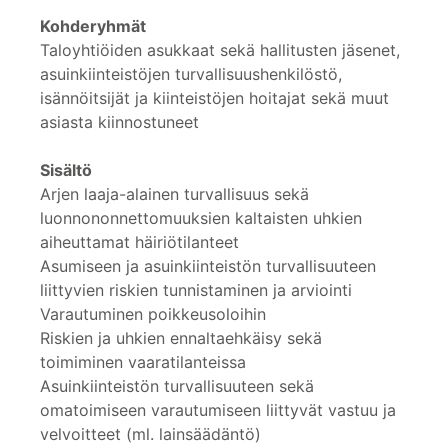
Kohderyhmät
Taloyhtiöiden asukkaat sekä hallitusten jäsenet,
asuinkiinteistöjen turvallisuushenkilöstö,
isännöitsijät ja kiinteistöjen hoitajat sekä muut
asiasta kiinnostuneet
Sisältö
Arjen laaja-alainen turvallisuus sekä
luonnononnettomuuksien kaltaisten uhkien
aiheuttamat häiriötilanteet
Asumiseen ja asuinkiinteistön turvallisuuteen
liittyvien riskien tunnistaminen ja arviointi
Varautuminen poikkeusoloihin
Riskien ja uhkien ennaltaehkäisy sekä
toimiminen vaaratilanteissa
Asuinkiinteistön turvallisuuteen sekä
omatoimiseen varautumiseen liittyvät vastuu ja
velvoitteet (ml. lainsäädäntö)