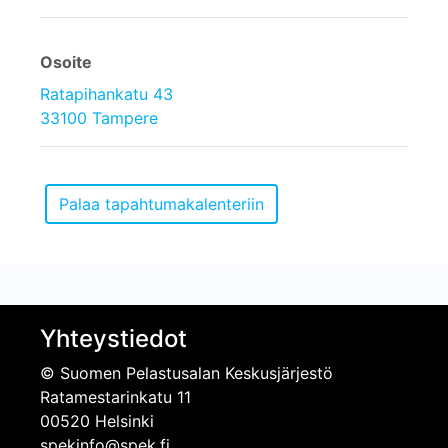
Osoite
Ratapihankatu 43
33100 Tampere
Yhteystiedot
© Suomen Pelastusalan Keskusjärjestö
Ratamestarinkatu 11
00520 Helsinki
spekinfo@spek.fi