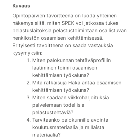
Kuvaus
Opintopäivien tavoitteena on luoda yhteinen
näkemys siitä, miten SPEK voi jatkossa tukea
pelastuslaitoksia pelastustoimintaan osallistuvan
henkilöstön osaamisen kehittämisessä.
Erityisesti tavoitteena on saada vastauksia
kysymyksiin:
Miten palokunnan tehtäväprofiilin
laatiminen toimii osaamisen
kehittämisen työkaluna?
Mitä ratkaisuja Haka antaa osaamisen
kehittämisen työkaluna?
Miten saadaan viikkoharjoituksia
palvelemaan todellisia
pelastustehtäviä?
Tarvitaanko palokunnille avointa
koulutusmateriaalia ja millaista
materiaalia?