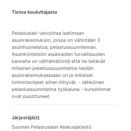
Tietoa kouluttajasta
Pelastuslaki velvoittaa laatimaan
asuinrakennuksiin, joissa on vähintään 3
asuinhuoneistoa, pelastussuunnileman.
Asuinkiinteistön asukkaiden turvallisuuden
kannalta on välttämätöntä että he tietävät
millainen pelastussuunnitelma heidän
asuinrakennuksessaan on ja millaiset
toimintaohjeet siihen liittyvät. - sähköinen
pelastussuunnitelma työkaluna - kurssihinnat
ovat puolittuneet
Järjestäjä(t)
Suomen Pelastusalan Keskusjärjestö