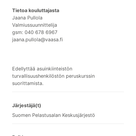
Tietoa kouluttajasta
Jaana Pullola
Valmiussuunnittelija
gsm: 040 678 6967
jaana.pullola@vaasa.fi
Edellyttää asuinkiinteistön
turvallisuushenkilöstön peruskurssin
suorittamista.
Järjestäjä(t)
Suomen Pelastusalan Keskusjärjestö