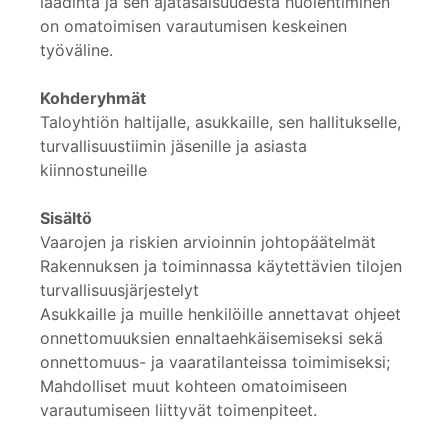
laadinta ja sen ajatasaisuudesta huolehtiminen
on omatoimisen varautumisen keskeinen
työväline.
Kohderyhmät
Taloyhtiön haltijalle, asukkaille, sen hallitukselle,
turvallisuustiimin jäsenille ja asiasta
kiinnostuneille
Sisältö
Vaarojen ja riskien arvioinnin johtopäätelmät
Rakennuksen ja toiminnassa käytettävien tilojen
turvallisuusjärjestelyt
Asukkaille ja muille henkilöille annettavat ohjeet
onnettomuuksien ennaltaehkäisemiseksi sekä
onnettomuus- ja vaaratilanteissa toimimiseksi;
Mahdolliset muut kohteen omatoimiseen
varautumiseen liittyvät toimenpiteet.