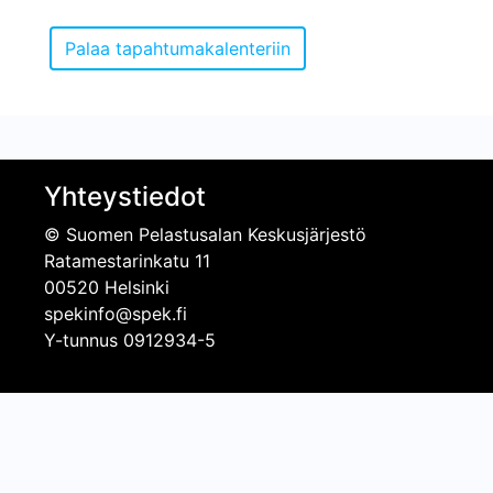
Yhteystiedot
© Suomen Pelastusalan Keskusjärjestö
Ratamestarinkatu 11
00520 Helsinki
spekinfo@spek.fi
Y-tunnus 0912934-5