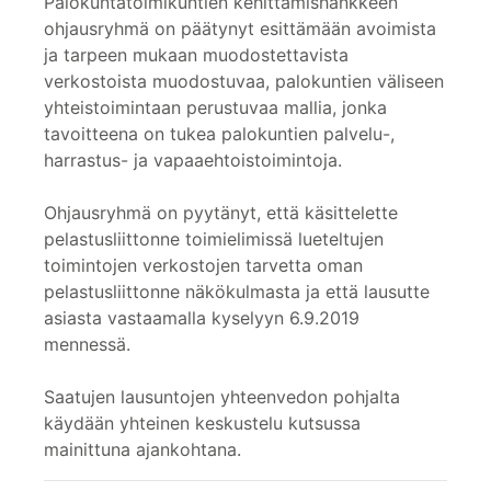
Palokuntatoimikuntien kehittämishankkeen
ohjausryhmä on päätynyt esittämään avoimista
ja tarpeen mukaan muodostettavista
verkostoista muodostuvaa, palokuntien väliseen
yhteistoimintaan perustuvaa mallia, jonka
tavoitteena on tukea palokuntien palvelu-,
harrastus- ja vapaaehtoistoimintoja.
Ohjausryhmä on pyytänyt, että käsittelette
pelastusliittonne toimielimissä lueteltujen
toimintojen verkostojen tarvetta oman
pelastusliittonne näkökulmasta ja että lausutte
asiasta vastaamalla kyselyyn 6.9.2019
mennessä.
Saatujen lausuntojen yhteenvedon pohjalta
käydään yhteinen keskustelu kutsussa
mainittuna ajankohtana.