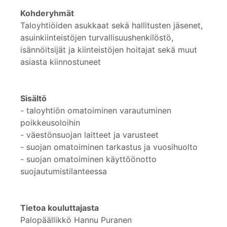
Kohderyhmät
Taloyhtiöiden asukkaat sekä hallitusten jäsenet,
asuinkiinteistöjen turvallisuushenkilöstö,
isännöitsijät ja kiinteistöjen hoitajat sekä muut
asiasta kiinnostuneet
Sisältö
- taloyhtiön omatoiminen varautuminen
poikkeusoloihin
- väestönsuojan laitteet ja varusteet
- suojan omatoiminen tarkastus ja vuosihuolto
- suojan omatoiminen käyttöönotto
suojautumistilanteessa
Tietoa kouluttajasta
Palopäällikkö Hannu Puranen