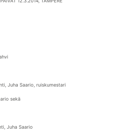
ÄIVÄT 12.3.2014, TAMPERE
ahvi
ti, Juha Saario, ruiskumestari
aario sekä
ti, Juha Saario