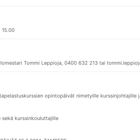
o 15.00
palomestari Tommi Leppioja, 0400 632 213 tai tommi.leppio
apelastuskurssien opintopäivät nimetyille kurssinjohtajille ja
le sekä kurssinkouluttajille