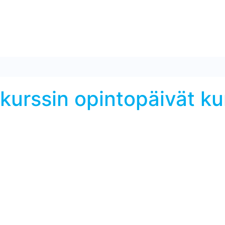
urssin opintopäivät kurss