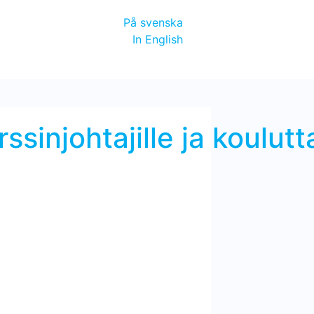
På svenska
In English
injohtajille ja koulutta