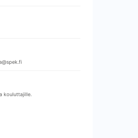
ja@spek.fi
 kouluttajille.