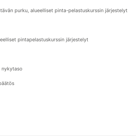
ävän purku, alueelliset pinta-pelastuskurssin järjestelyt
elliset pintapelastuskurssin järjestelyt
n nykytaso
päätös
o