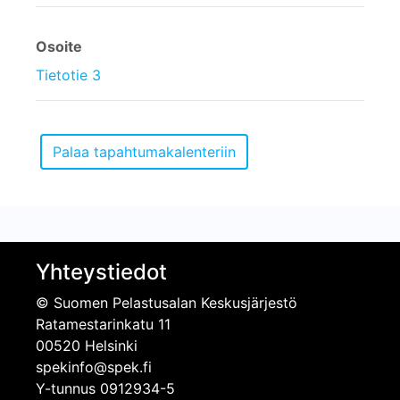
Osoite
Tietotie 3
Yhteystiedot
© Suomen Pelastusalan Keskusjärjestö
Ratamestarinkatu 11
00520 Helsinki
spekinfo@spek.fi
Y-tunnus 0912934-5