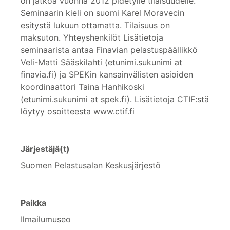
on jatkoa vuonna 2012 pidetylle tilaisuudelle.
Seminaarin kieli on suomi Karel Moravecin
esitystä lukuun ottamatta. Tilaisuus on
maksuton. Yhteyshenkilöt Lisätietoja
seminaarista antaa Finavian pelastuspäällikkö
Veli-Matti Sääskilahti (etunimi.sukunimi at
finavia.fi) ja SPEKin kansainvälisten asioiden
koordinaattori Taina Hanhikoski
(etunimi.sukunimi at spek.fi). Lisätietoja CTIF:stä
löytyy osoitteesta www.ctif.fi
Järjestäjä(t)
Suomen Pelastusalan Keskusjärjestö
Paikka
Ilmailumuseo