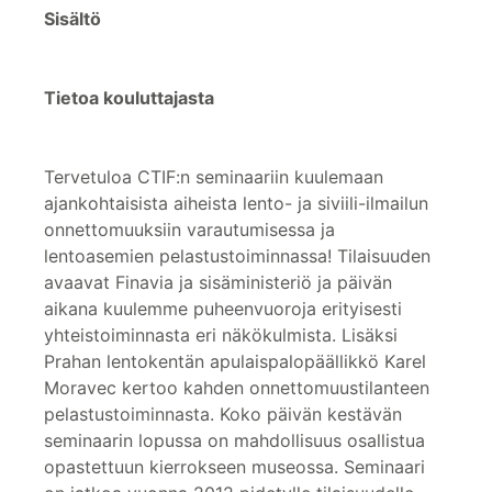
Sisältö
Tietoa kouluttajasta
Tervetuloa CTIF:n seminaariin kuulemaan
ajankohtaisista aiheista lento- ja siviili-ilmailun
onnettomuuksiin varautumisessa ja
lentoasemien pelastustoiminnassa! Tilaisuuden
avaavat Finavia ja sisäministeriö ja päivän
aikana kuulemme puheenvuoroja erityisesti
yhteistoiminnasta eri näkökulmista. Lisäksi
Prahan lentokentän apulaispalopäällikkö Karel
Moravec kertoo kahden onnettomuustilanteen
pelastustoiminnasta. Koko päivän kestävän
seminaarin lopussa on mahdollisuus osallistua
opastettuun kierrokseen museossa. Seminaari