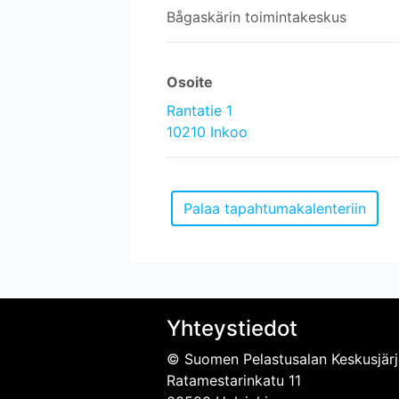
Bågaskärin toimintakeskus
Osoite
Rantatie 1
10210 Inkoo
Yhteystiedot
© Suomen Pelastusalan Keskusjärj
Ratamestarinkatu 11