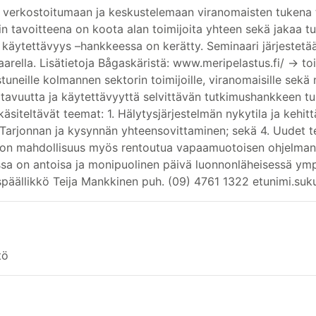
n verkostoitumaan ja keskustelemaan viranomaisten tukena
 tavoitteena on koota alan toimijoita yhteen sekä jakaa tu
 käytettävyys –hankkeessa on kerätty. Seminaari järjestetä
arella. Lisätietoja Bågaskäristä: www.meripelastus.fi/ -> t
ostuneille kolmannen sektorin toimijoille, viranomaisille sekä
avuutta ja käytettävyyttä selvittävän tutkimushankkeen tulo
äsiteltävät teemat: 1. Hälytysjärjestelmän nykytila ja kehit
Tarjonnan ja kysynnän yhteensovittaminen; sekä 4. Uudet te
 on mahdollisuus myös rentoutua vapaamuotoisen ohjelman p
ssa on antoisa ja monipuolinen päivä luonnonläheisessä ymp
ispäällikkö Teija Mankkinen puh. (09) 4761 1322 etunimi.su
tö