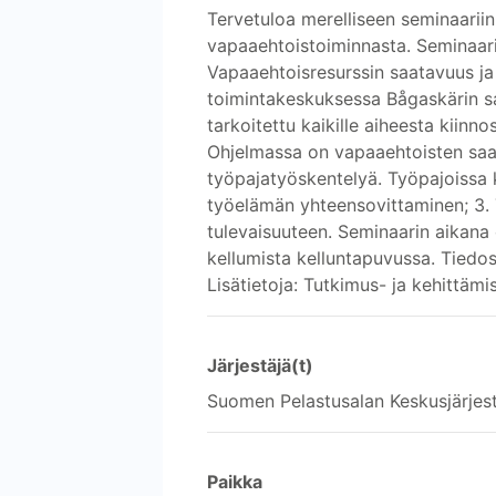
Tervetuloa merelliseen seminaarii
vapaaehtoistoiminnasta. Seminaarin
Vapaaehtoisresurssin saatavuus ja
toimintakeskuksessa Bågaskärin sa
tarkoitettu kaikille aiheesta kiinn
Ohjelmassa on vapaaehtoisten saat
työpajatyöskentelyä. Työpajoissa k
työelämän yhteensovittaminen; 3. 
tulevaisuuteen. Seminaarin aikana
kellumista kelluntapuvussa. Tiedo
Lisätietoja: Tutkimus- ja kehittäm
Järjestäjä(t)
Suomen Pelastusalan Keskusjärjes
Paikka