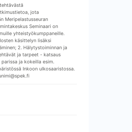
 tehtävästä
tkimustietoa, jota
än Meripelastusseuran
oimintakeskus Seminaari on
 muille yhteistyökumppaneille.
sten käsittelyn lisäksi
täminen; 2. Hälytystoiminnan ja
htävät ja tarpeet - katsaus
arissa ja kokeilla esim.
äristössä Inkoon ulkosaaristossa.
kunimi@spek.fi