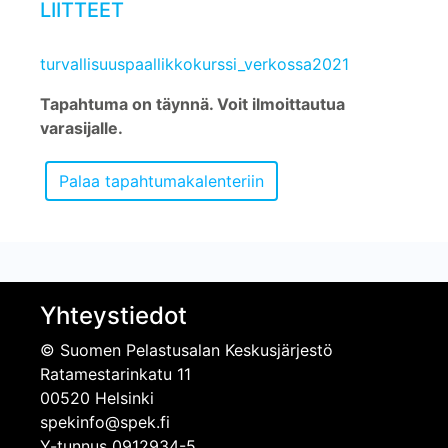
LIITTEET
turvallisuuspaallikkokurssi_verkossa2021
Tapahtuma on täynnä. Voit ilmoittautua
varasijalle.
Yhteystiedot
© Suomen Pelastusalan Keskusjärjestö
Ratamestarinkatu 11
00520 Helsinki
spekinfo@spek.fi
Y-tunnus 0912934-5