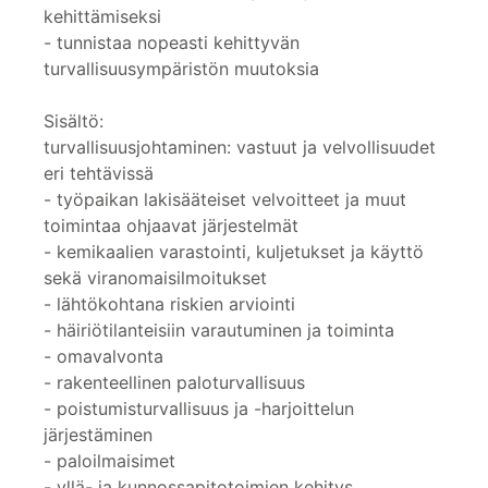
kehittämiseksi
- tunnistaa nopeasti kehittyvän
turvallisuusympäristön muutoksia
Sisältö:
turvallisuusjohtaminen: vastuut ja velvollisuudet
eri tehtävissä
- työpaikan lakisääteiset velvoitteet ja muut
toimintaa ohjaavat järjestelmät
- kemikaalien varastointi, kuljetukset ja käyttö
sekä viranomaisilmoitukset
- lähtökohtana riskien arviointi
- häiriötilanteisiin varautuminen ja toiminta
- omavalvonta
- rakenteellinen paloturvallisuus
- poistumisturvallisuus ja -harjoittelun
järjestäminen
- paloilmaisimet
- yllä- ja kunnossapitotoimien kehitys