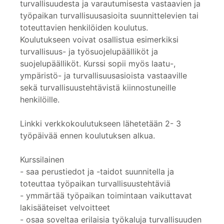
turvallisuudesta ja varautumisesta vastaavien ja
työpaikan turvallisuusasioita suunnittelevien tai
toteuttavien henkilöiden koulutus.
Koulutukseen voivat osallistua esimerkiksi
turvallisuus- ja työsuojelupäälliköt ja
suojelupäälliköt. Kurssi sopii myös laatu-,
ympäristö- ja turvallisuusasioista vastaaville
sekä turvallisuustehtävistä kiinnostuneille
henkilöille.
Linkki verkkokoulutukseen lähetetään 2- 3
työpäivää ennen koulutuksen alkua.
Kurssilainen
- saa perustiedot ja -taidot suunnitella ja
toteuttaa työpaikan turvallisuustehtäviä
- ymmärtää työpaikan toimintaan vaikuttavat
lakisääteiset velvoitteet
- osaa soveltaa erilaisia työkaluja turvallisuuden