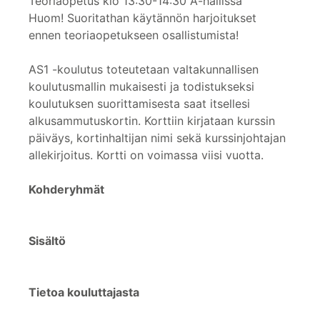
Teoriaopetus klo 13:30-14:30 A-hallissa
Huom! Suoritathan käytännön harjoitukset
ennen teoriaopetukseen osallistumista!
AS1 -koulutus toteutetaan valtakunnallisen
koulutusmallin mukaisesti ja todistukseksi
koulutuksen suorittamisesta saat itsellesi
alkusammutuskortin. Korttiin kirjataan kurssin
päiväys, kortinhaltijan nimi sekä kurssinjohtajan
allekirjoitus. Kortti on voimassa viisi vuotta.
Kohderyhmät
Sisältö
Tietoa kouluttajasta