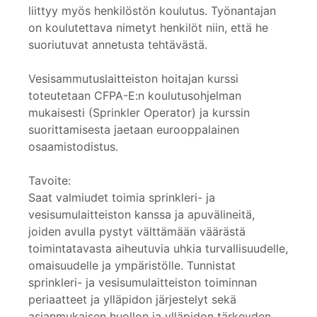
liittyy myös henkilöstön koulutus. Työnantajan
on koulutettava nimetyt henkilöt niin, että he
suoriutuvat annetusta tehtävästä.
Vesisammutuslaitteiston hoitajan kurssi
toteutetaan CFPA-E:n koulutusohjelman
mukaisesti (Sprinkler Operator) ja kurssin
suorittamisesta jaetaan eurooppalainen
osaamistodistus.
Tavoite:
Saat valmiudet toimia sprinkleri- ja
vesisumulaitteiston kanssa ja apuvälineitä,
joiden avulla pystyt välttämään väärästä
toimintatavasta aiheutuvia uhkia turvallisuudelle,
omaisuudelle ja ympäristölle. Tunnistat
sprinkleri- ja vesisumulaitteiston toiminnan
periaatteet ja ylläpidon järjestelyt sekä
asianmukaisen huollon ja ylläpidon tärkeyden.