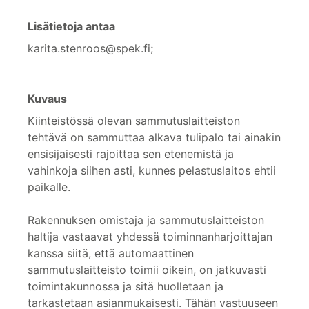
Lisätietoja antaa
karita.stenroos@spek.fi;
Kuvaus
Kiinteistössä olevan sammutuslaitteiston
tehtävä on sammuttaa alkava tulipalo tai ainakin
ensisijaisesti rajoittaa sen etenemistä ja
vahinkoja siihen asti, kunnes pelastuslaitos ehtii
paikalle.
Rakennuksen omistaja ja sammutuslaitteiston
haltija vastaavat yhdessä toiminnanharjoittajan
kanssa siitä, että automaattinen
sammutuslaitteisto toimii oikein, on jatkuvasti
toimintakunnossa ja sitä huolletaan ja
tarkastetaan asianmukaisesti. Tähän vastuuseen