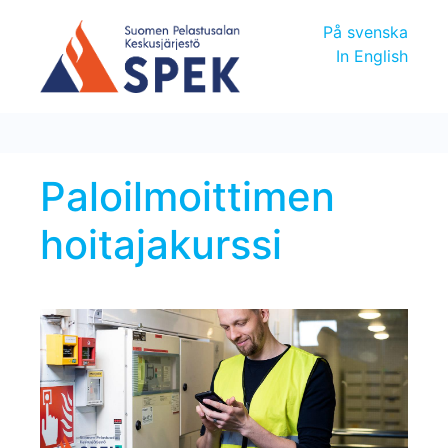
På svenska
In English
Paloilmoittimen
hoitajakurssi