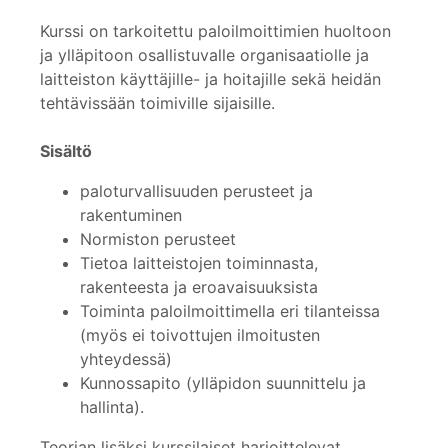
Kurssi on tarkoitettu paloilmoittimien huoltoon
ja ylläpitoon osallistuvalle organisaatiolle ja
laitteiston käyttäjille- ja hoitajille sekä heidän
tehtävissään toimiville sijaisille.
Sisältö
paloturvallisuuden perusteet ja
rakentuminen
Normiston perusteet
Tietoa laitteistojen toiminnasta,
rakenteesta ja eroavaisuuksista
Toiminta paloilmoittimella eri tilanteissa
(myös ei toivottujen ilmoitusten
yhteydessä)
Kunnossapito (ylläpidon suunnittelu ja
hallinta).
Teorian lisäksi kurssilaiset harjoittelevat