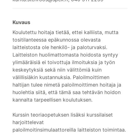
Kuvaus
Koulutettu hoitaja tietää, ettei kalliista, mutta
tositilanteessa epäkunnossa olevasta
laitteistosta ole henkilö- ja paloturvaksi.
Laitteiston huolimattomasta hoidosta syntyy
ylimääräisiä ei toivottuja ilmoituksia ja työn
keskeytyksiä sekä niin välittömiä kuin
välillisiäkin kustannuksia. Paloilmoittimen
haltijan tulee nimetä paloilmoittimen hoitaja ja
huolehtia siitä, että tämä saa tehtävän hoidon
kannalta tarpeellisen koulutuksen.
Kurssin teoriaopetuksen lisäksi kurssilaiset
harjoittelevat
paloilmoitinsimulaattoreilla laitteiston toimintaa.