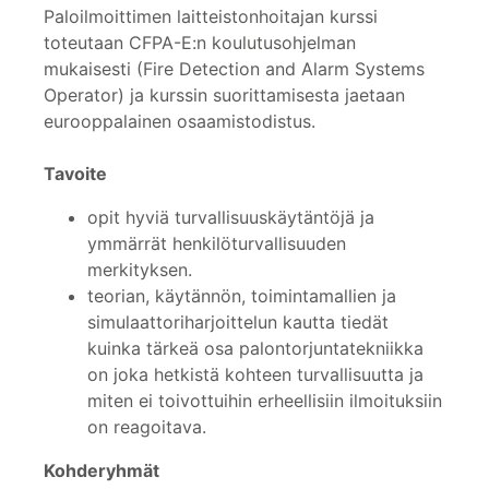
Paloilmoittimen laitteistonhoitajan kurssi
toteutaan CFPA-E:n koulutusohjelman
mukaisesti (Fire Detection and Alarm Systems
Operator) ja kurssin suorittamisesta jaetaan
eurooppalainen osaamistodistus.
Tavoite
opit hyviä turvallisuuskäytäntöjä ja
ymmärrät henkilöturvallisuuden
merkityksen.
teorian, käytännön, toimintamallien ja
simulaattoriharjoittelun kautta tiedät
kuinka tärkeä osa palontorjuntatekniikka
on joka hetkistä kohteen turvallisuutta ja
miten ei toivottuihin erheellisiin ilmoituksiin
on reagoitava.
Kohderyhmät