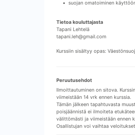
suojan omatoiminen käyttöön
Tietoa kouluttajasta
Tapani Lehtelä
tapani.leh@gmail.com
Kurssiin sisältyy opas: Väestönsuoj
Peruutusehdot
Ilmoittautuminen on sitova. Kurssi
viimeistään 14 vrk ennen kurssia.
Tämän jälkeen tapahtuvasta muust
poisjäännistä ei ilmoiteta etukät
välittömästi ja viimeistään ennen 
Osallistujan voi vaihtaa veloitukset