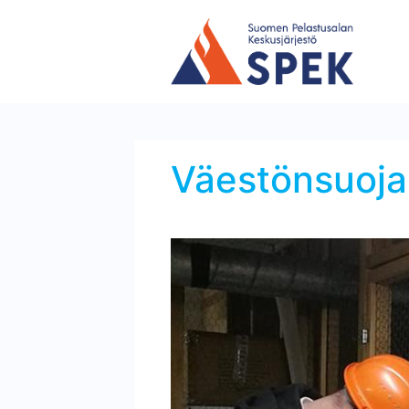
Väestönsuojan