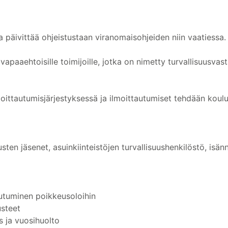
ja päivittää ohjeistustaan viranomaisohjeiden niin vaatiessa
vapaaehtoisille toimijoille, jotka on nimetty turvallisuusvast
lmoittautumisjärjestyksessä ja ilmoittautumiset tehdään koulu
ten jäsenet, asuinkiinteistöjen turvallisuushenkilöstö, isännöi
utuminen poikkeusoloihin
usteet
 ja vuosihuolto