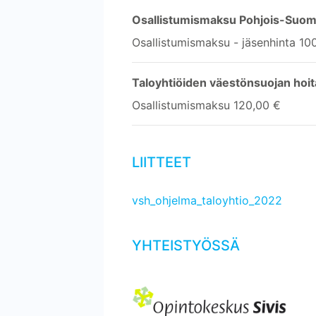
Osallistumismaksu Pohjois-Suomen
Osallistumismaksu - jäsenhinta 10
Taloyhtiöiden väestönsuojan hoit
Osallistumismaksu 120,00 €
LIITTEET
vsh_ohjelma_taloyhtio_2022
YHTEISTYÖSSÄ