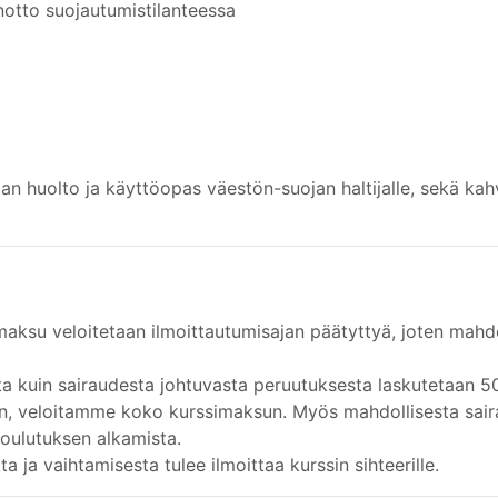
otto suojautumistilanteessa
an huolto ja käyttöopas väestön-suojan haltijalle, sekä kahv
maksu veloitetaan ilmoittautumisajan päätyttyä, joten mahd
a kuin sairaudesta johtuvasta peruutuksesta laskutetaan 5
een, veloitamme koko kurssimaksun. Myös mahdollisesta sair
koulutuksen alkamista.
ta ja vaihtamisesta tulee ilmoittaa kurssin sihteerille.