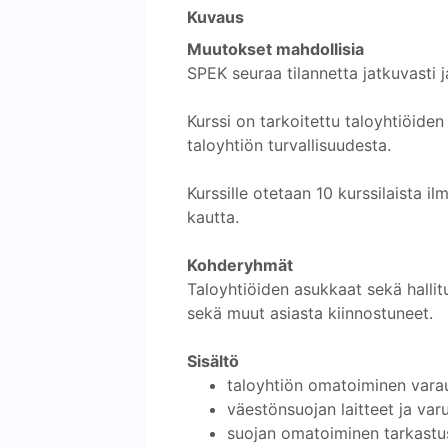
Kuvaus
Muutokset mahdollisia
SPEK seuraa tilannetta jatkuvasti 
Kurssi on tarkoitettu taloyhtiöiden 
taloyhtiön turvallisuudesta.
Kurssille otetaan 10 kurssilaista i
kautta.
Kohderyhmät
Taloyhtiöiden asukkaat sekä hallitus
sekä muut asiasta kiinnostuneet.
Sisältö
taloyhtiön omatoiminen vara
väestönsuojan laitteet ja var
suojan omatoiminen tarkastus