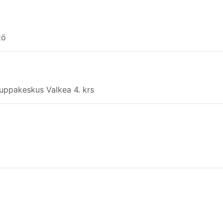
tö
uppakeskus Valkea 4. krs