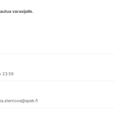
autua varasijalle.
lo 23.59
ta.stenroos@spek.fi