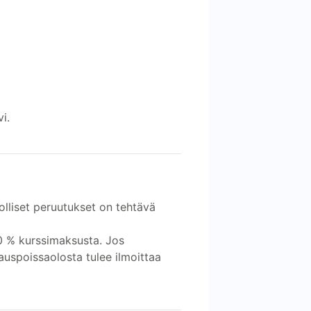
i.
olliset peruutukset on tehtävä
0 % kurssimaksusta. Jos
auspoissaolosta tulee ilmoittaa