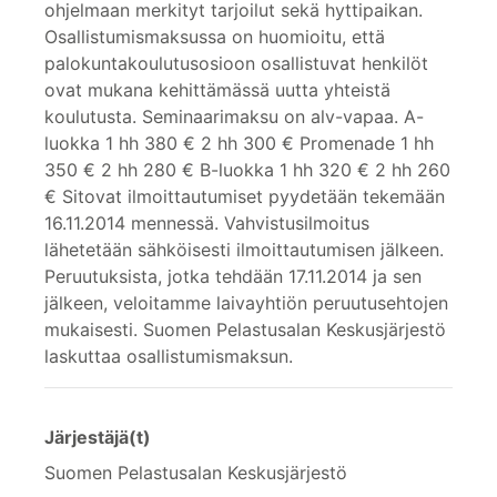
ohjelmaan merkityt tarjoilut sekä hyttipaikan.
Osallistumismaksussa on huomioitu, että
palokuntakoulutusosioon osallistuvat henkilöt
ovat mukana kehittämässä uutta yhteistä
koulutusta. Seminaarimaksu on alv-vapaa. A-
luokka 1 hh 380 € 2 hh 300 € Promenade 1 hh
350 € 2 hh 280 € B-luokka 1 hh 320 € 2 hh 260
€ Sitovat ilmoittautumiset pyydetään tekemään
16.11.2014 mennessä. Vahvistusilmoitus
lähetetään sähköisesti ilmoittautumisen jälkeen.
Peruutuksista, jotka tehdään 17.11.2014 ja sen
jälkeen, veloitamme laivayhtiön peruutusehtojen
mukaisesti. Suomen Pelastusalan Keskusjärjestö
laskuttaa osallistumismaksun.
Järjestäjä(t)
Suomen Pelastusalan Keskusjärjestö