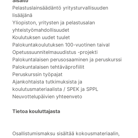
Sisältö
Pelastuslainsäädäntö yritysturvallisuuden
lisääjänä
Yliopiston, yritysten ja pelastusalan
yhteistyömahdollisuudet
Koulutuksen uudet tuulet
Palokuntakoulutuksen 100-vuotinen taival
Opetussuunnitelmauudistus -projekti
Palokuntalaisen perusosaaminen ja peruskurssi
Palokuntalaisen tehtäväprofiilit
Peruskurssin työpajat
Ajankohtaista tutkimuksista ja
koulutusmateriaalista / SPEK ja SPPL
Neuvottelupäivien yhteenveto
Tietoa kouluttajasta
Osallistumismaksu sisältää kokousmateriaalin,