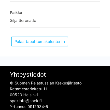
Paikka
Silja Serenade
Yhteystiedot
© Suomen Pelastusalan Keskusjärjestö
Ratamestarinkatu 11
00520 Helsinki
spekinfo@spek.fi
Y-tunnus 0912934-5