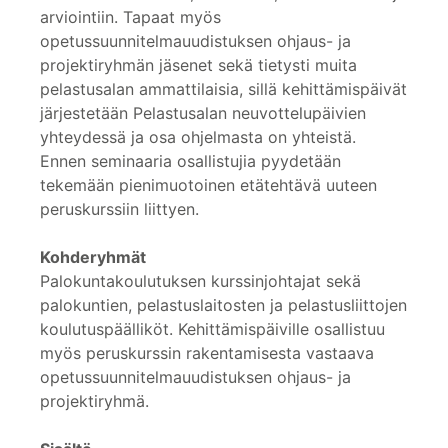
arviointiin. Tapaat myös
opetussuunnitelmauudistuksen ohjaus- ja
projektiryhmän jäsenet sekä tietysti muita
pelastusalan ammattilaisia, sillä kehittämispäivät
järjestetään Pelastusalan neuvottelupäivien
yhteydessä ja osa ohjelmasta on yhteistä.
Ennen seminaaria osallistujia pyydetään
tekemään pienimuotoinen etätehtävä uuteen
peruskurssiin liittyen.
Kohderyhmät
Palokuntakoulutuksen kurssinjohtajat sekä
palokuntien, pelastuslaitosten ja pelastusliittojen
koulutuspäälliköt. Kehittämispäiville osallistuu
myös peruskurssin rakentamisesta vastaava
opetussuunnitelmauudistuksen ohjaus- ja
projektiryhmä.