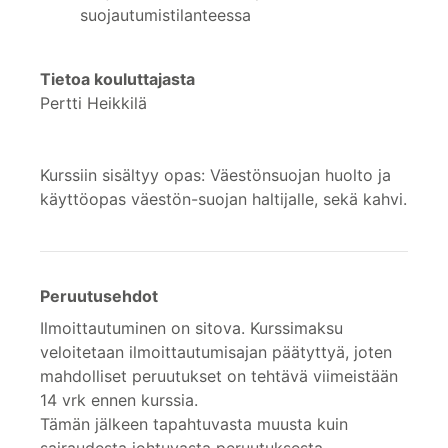
suojautumistilanteessa
Tietoa kouluttajasta
Pertti Heikkilä
Kurssiin sisältyy opas: Väestönsuojan huolto ja
käyttöopas väestön-suojan haltijalle, sekä kahvi.
Peruutusehdot
Ilmoittautuminen on sitova. Kurssimaksu
veloitetaan ilmoittautumisajan päätyttyä, joten
mahdolliset peruutukset on tehtävä viimeistään
14 vrk ennen kurssia.
Tämän jälkeen tapahtuvasta muusta kuin
sairaudesta johtuvasta peruutuksesta