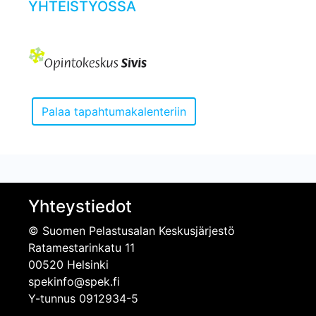
YHTEISTYÖSSÄ
Yhteystiedot
© Suomen Pelastusalan Keskusjärjestö
Ratamestarinkatu 11
00520 Helsinki
spekinfo@spek.fi
Y-tunnus 0912934-5