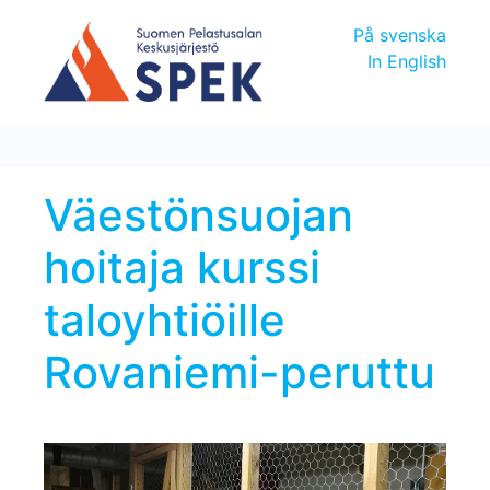
På svenska
In English
Väestönsuojan
hoitaja kurssi
taloyhtiöille
Rovaniemi-peruttu