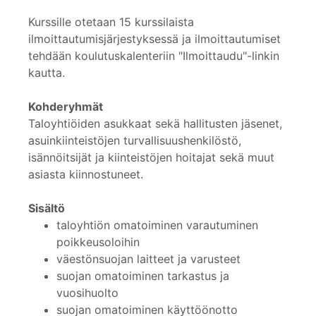
Kurssille otetaan 15 kurssilaista
ilmoittautumisjärjestyksessä ja ilmoittautumiset
tehdään koulutuskalenteriin "Ilmoittaudu"-linkin
kautta.
Kohderyhmät
Taloyhtiöiden asukkaat sekä hallitusten jäsenet,
asuinkiinteistöjen turvallisuushenkilöstö,
isännöitsijät ja kiinteistöjen hoitajat sekä muut
asiasta kiinnostuneet.
Sisältö
taloyhtiön omatoiminen varautuminen
poikkeusoloihin
väestönsuojan laitteet ja varusteet
suojan omatoiminen tarkastus ja
vuosihuolto
suojan omatoiminen käyttöönotto