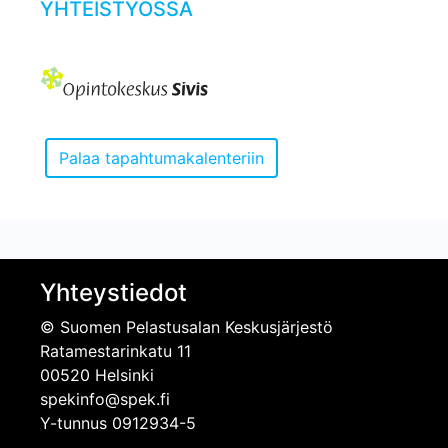
YHTEISTYÖSSÄ
Yhteystiedot
© Suomen Pelastusalan Keskusjärjestö
Ratamestarinkatu 11
00520 Helsinki
spekinfo@spek.fi
Y-tunnus 0912934-5