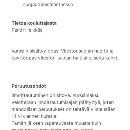
suojautumistilanteessa
Tietoa kouluttajasta
Pertti Heikkilä
Kurssiin sisältyy opas: Väestönsuojan huolto ja
käyttöopas väestön-suojan haltijalle, sekä kahvi.
Peruutusehdot
Ilmoittautuminen on sitova. Kurssimaksu
veloitetaan ilmoittautumisajan päätyttyä, joten
mahdolliset peruutukset on tehtävä viimeistään
14 vrk ennen kurssia.
Tämän jälkeen tapahtuvasta muusta kuin
sairaudesta johtuvasta peruutuksesta