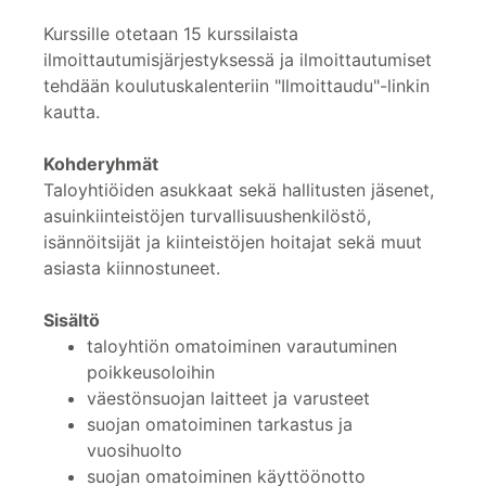
Kurssille otetaan 15 kurssilaista
ilmoittautumisjärjestyksessä ja ilmoittautumiset
tehdään koulutuskalenteriin "Ilmoittaudu"-linkin
kautta.
Kohderyhmät
Taloyhtiöiden asukkaat sekä hallitusten jäsenet,
asuinkiinteistöjen turvallisuushenkilöstö,
isännöitsijät ja kiinteistöjen hoitajat sekä muut
asiasta kiinnostuneet.
Sisältö
taloyhtiön omatoiminen varautuminen
poikkeusoloihin
väestönsuojan laitteet ja varusteet
suojan omatoiminen tarkastus ja
vuosihuolto
suojan omatoiminen käyttöönotto