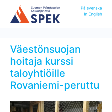
På svenska
In English
Väestönsuojan
hoitaja kurssi
taloyhtiöille
Rovaniemi-peruttu