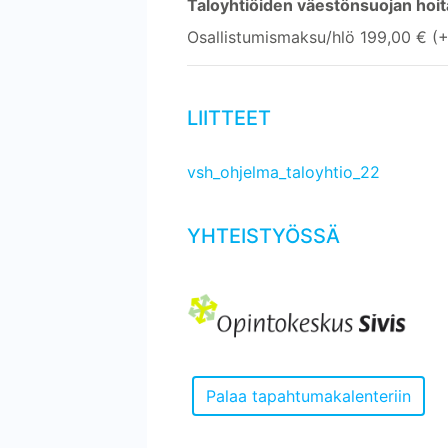
Taloyhtiöiden väestönsuojan hoit
Osallistumismaksu/hlö 199,00 € (
LIITTEET
vsh_ohjelma_taloyhtio_22
YHTEISTYÖSSÄ