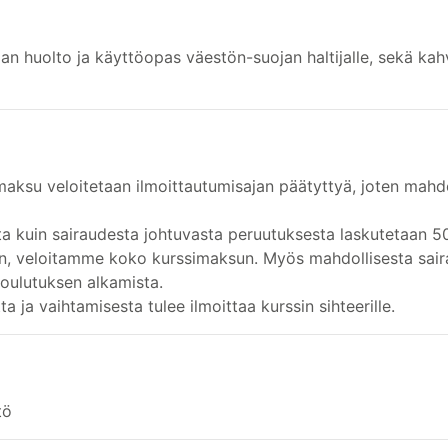
an huolto ja käyttöopas väestön-suojan haltijalle, sekä kahv
maksu veloitetaan ilmoittautumisajan päätyttyä, joten mahd
a kuin sairaudesta johtuvasta peruutuksesta laskutetaan 5
een, veloitamme koko kurssimaksun. Myös mahdollisesta sair
koulutuksen alkamista.
ta ja vaihtamisesta tulee ilmoittaa kurssin sihteerille.
tö