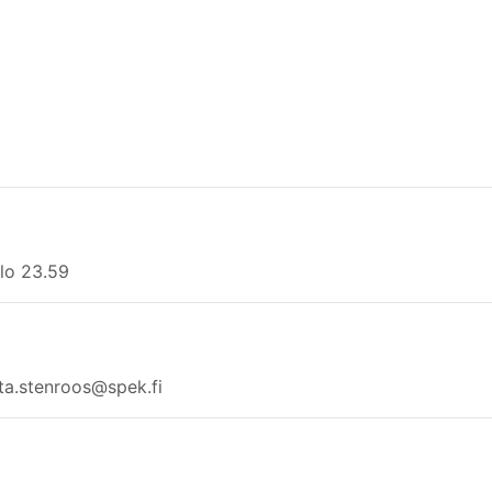
klo 23.59
ta.stenroos@spek.fi