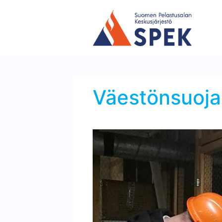
Väestönsuojan