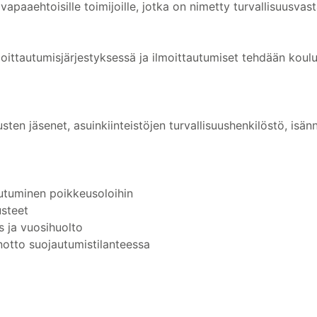
vapaaehtoisille toimijoille, jotka on nimetty turvallisuusvast
lmoittautumisjärjestyksessä ja ilmoittautumiset tehdään koulu
ten jäsenet, asuinkiinteistöjen turvallisuushenkilöstö, isännöi
utuminen poikkeusoloihin
usteet
 ja vuosihuolto
otto suojautumistilanteessa