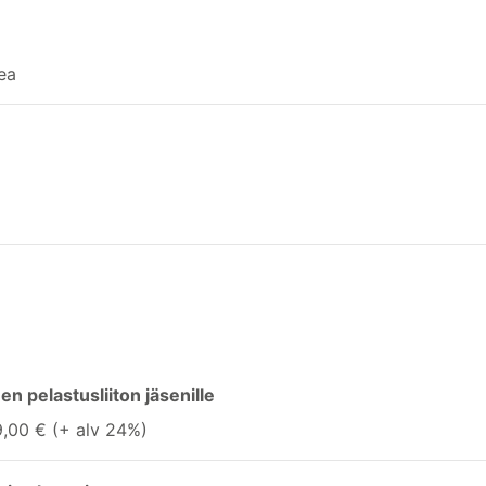
ea
 pelastusliiton jäsenille
9,00 € (+ alv 24%)