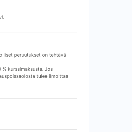
i.
olliset peruutukset on tehtävä
0 % kurssimaksusta. Jos
auspoissaolosta tulee ilmoittaa