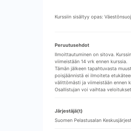
Kurssiin sisältyy opas: Väestönsuoj
Peruutusehdot
Ilmoittautuminen on sitova. Kurssi
viimeistään 14 vrk ennen kurssia.
Tämän jälkeen tapahtuvasta muust
poisjäännistä ei ilmoiteta etukät
välittömästi ja viimeistään ennen 
Osallistujan voi vaihtaa veloitukset
Järjestäjä(t)
Suomen Pelastusalan Keskusjärjes