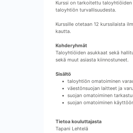
Kurssi on tarkoitettu taloyhtiöiden 
taloyhtiön turvallisuudesta.
Kurssille otetaan 12 kurssilaista i
kautta.
Kohderyhmät
Taloyhtiöiden asukkaat sekä hallitus
sekä muut asiasta kiinnostuneet.
Sisältö
taloyhtiön omatoiminen vara
väestönsuojan laitteet ja var
suojan omatoiminen tarkastus
suojan omatoiminen käyttöön
Tietoa kouluttajasta
Tapani Lehtelä