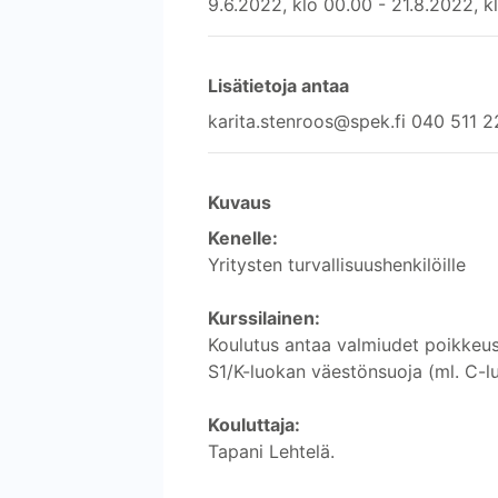
9.6.2022, klo 00.00 - 21.8.2022, k
Lisätietoja antaa
karita.stenroos@spek.fi 040 511 
Kuvaus
Kenelle:
Yritysten turvallisuushenkilöille
Kurssilainen:
Koulutus antaa valmiudet poikkeus
S1/K-luokan väestönsuoja (ml. C-
Kouluttaja:
Tapani Lehtelä.