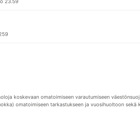
lo 23.59
2259
oloja koskevaan omatoimiseen varautumiseen väestönsuojien
luokka) omatoimiseen tarkastukseen ja vuosihuoltoon sekä 