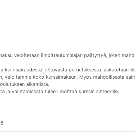
maksu veloitetaan ilmoittautumisajan päätyttyä, joten mahd
a kuin sairaudesta johtuvasta peruutuksesta laskutetaan 5
een, veloitamme koko kurssimaksun. Myös mahdollisesta sair
koulutuksen alkamista.
ta ja vaihtamisesta tulee ilmoittaa kurssin sihteerille.
tö