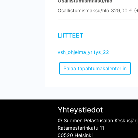
Osallistumismaksu/hlö
Osallistumismaksu/hlö 329,00 € (
LIITTEET
vsh_ohjelma_yritys_22
Yhteystiedot
© Suomen Pelastusalan Keskusjärj
Ratamestarinkatu 11
00520 Helsinki