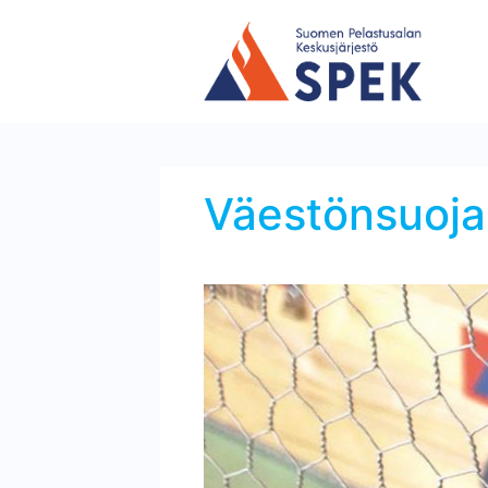
Väestönsuojan