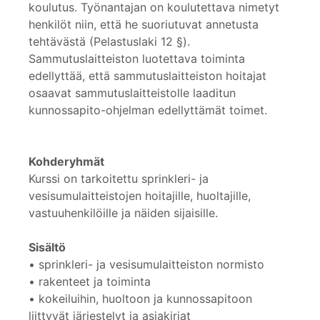
koulutus. Työnantajan on koulutettava nimetyt
henkilöt niin, että he suoriutuvat annetusta
tehtävästä (Pelastuslaki 12 §).
Sammutuslaitteiston luotettava toiminta
edellyttää, että sammutuslaitteiston hoitajat
osaavat sammutuslaitteistolle laaditun
kunnossapito-ohjelman edellyttämät toimet.
Kohderyhmät
Kurssi on tarkoitettu sprinkleri- ja
vesisumulaitteistojen hoitajille, huoltajille,
vastuuhenkilöille ja näiden sijaisille.
Sisältö
• sprinkleri- ja vesisumulaitteiston normisto
• rakenteet ja toiminta
• kokeiluihin, huoltoon ja kunnossapitoon
liittyvät järjestelyt ja asiakirjat