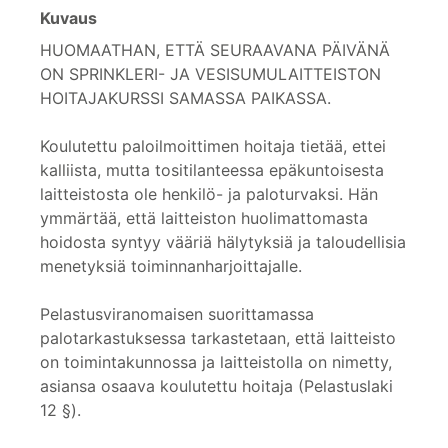
Kuvaus
HUOMAATHAN, ETTÄ SEURAAVANA PÄIVÄNÄ
ON SPRINKLERI- JA VESISUMULAITTEISTON
HOITAJAKURSSI SAMASSA PAIKASSA.
Koulutettu paloilmoittimen hoitaja tietää, ettei
kalliista, mutta tositilanteessa epäkuntoisesta
laitteistosta ole henkilö- ja paloturvaksi. Hän
ymmärtää, että laitteiston huolimattomasta
hoidosta syntyy vääriä hälytyksiä ja taloudellisia
menetyksiä toiminnanharjoittajalle.
Pelastusviranomaisen suorittamassa
palotarkastuksessa tarkastetaan, että laitteisto
on toimintakunnossa ja laitteistolla on nimetty,
asiansa osaava koulutettu hoitaja (Pelastuslaki
12 §).