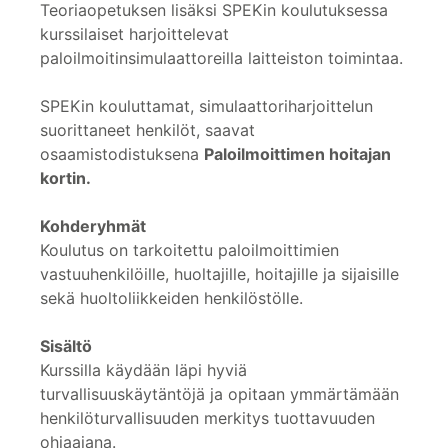
Teoriaopetuksen lisäksi SPEKin koulutuksessa
kurssilaiset harjoittelevat
paloilmoitinsimulaattoreilla laitteiston toimintaa.
SPEKin kouluttamat, simulaattoriharjoittelun
suorittaneet henkilöt, saavat
osaamistodistuksena
Paloilmoittimen hoitajan
kortin.
Kohderyhmät
Koulutus on tarkoitettu paloilmoittimien
vastuuhenkilöille, huoltajille, hoitajille ja sijaisille
sekä huoltoliikkeiden henkilöstölle.
Sisältö
Kurssilla käydään läpi hyviä
turvallisuuskäytäntöjä ja opitaan ymmärtämään
henkilöturvallisuuden merkitys tuottavuuden
ohjaajana.