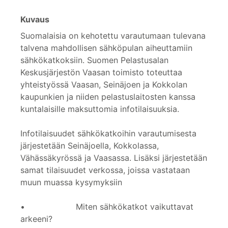
Kuvaus
Suomalaisia on kehotettu varautumaan tulevana
talvena mahdollisen sähköpulan aiheuttamiin
sähkökatkoksiin. Suomen Pelastusalan
Keskusjärjestön Vaasan toimisto toteuttaa
yhteistyössä Vaasan, Seinäjoen ja Kokkolan
kaupunkien ja niiden pelastuslaitosten kanssa
kuntalaisille maksuttomia infotilaisuuksia.
Infotilaisuudet sähkökatkoihin varautumisesta
järjestetään Seinäjoella, Kokkolassa,
Vähässäkyrössä ja Vaasassa. Lisäksi järjestetään
samat tilaisuudet verkossa, joissa vastataan
muun muassa kysymyksiin
• Miten sähkökatkot vaikuttavat
arkeeni?