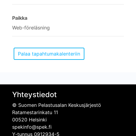
Paikka
Web-föreläsning
Yhteystiedot
© Suomen Pelastusalan Keskusjärjestö
Ratamestarinkatu 11
00520 Helsinki
spekinfo@spek.fi
Y-tunnus 0912934-5