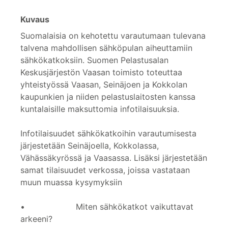
Kuvaus
Suomalaisia on kehotettu varautumaan tulevana
talvena mahdollisen sähköpulan aiheuttamiin
sähkökatkoksiin. Suomen Pelastusalan
Keskusjärjestön Vaasan toimisto toteuttaa
yhteistyössä Vaasan, Seinäjoen ja Kokkolan
kaupunkien ja niiden pelastuslaitosten kanssa
kuntalaisille maksuttomia infotilaisuuksia.
Infotilaisuudet sähkökatkoihin varautumisesta
järjestetään Seinäjoella, Kokkolassa,
Vähässäkyrössä ja Vaasassa. Lisäksi järjestetään
samat tilaisuudet verkossa, joissa vastataan
muun muassa kysymyksiin
• Miten sähkökatkot vaikuttavat
arkeeni?