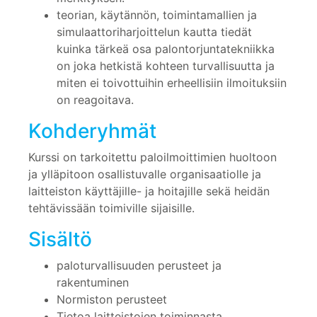
teorian, käytännön, toimintamallien ja
simulaattoriharjoittelun kautta tiedät
kuinka tärkeä osa palontorjuntatekniikka
on joka hetkistä kohteen turvallisuutta ja
miten ei toivottuihin erheellisiin ilmoituksiin
on reagoitava.
Kohderyhmät
Kurssi on tarkoitettu paloilmoittimien huoltoon
ja ylläpitoon osallistuvalle organisaatiolle ja
laitteiston käyttäjille- ja hoitajille sekä heidän
tehtävissään toimiville sijaisille.
Sisältö
paloturvallisuuden perusteet ja
rakentuminen
Normiston perusteet
Tietoa laitteistojen toiminnasta,