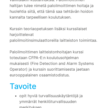
haltijan tulee nimetä paloilmoittimen hoitaja ja
huolehtia siitä, että tämä saa tehtävän hoidon
kannalta tarpeellisen koulutuksen.
Kurssin teoriaopetuksen lisäksi kurssilaiset
harjoittelevat
paloilmoitinsimulaattoreilla laitteiston toimintaa.
Paloilmoittimen laitteistonhoitajan kurssi
toteutaan CFPA-E:n koulutusohjelman
mukaisesti (Fire Detection and Alarm Systems
Operator) ja kurssin suorittamisesta jaetaan
eurooppalainen osaamistodistus.
Tavoite
opit hyviä turvallisuuskäytäntöjä ja
ymmärrät henkilöturvallisuuden
merkityksen.