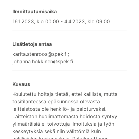
Ilmoittautumisaika
16.1.2023, klo 00.00 - 4.4.2023, klo 09.00
Lisätietoja antaa
karita.stenroos@spek.fi;
johanna.hokkinen@spek.fi
Kuvaus
Koulutettu hoitaja tietää, ettei kalliista, mutta
tositilanteessa epäkunnossa olevasta
laitteistosta ole henkilö- ja paloturvaksi.
Laitteiston huolimattomasta hoidosta syntyy
ylimääräisiä ei toivottuja ilmoituksia ja työn
keskeytyksiä sekä niin välittömiä kuin
välillisiäkin kustannuksia. Paloilmoittimen