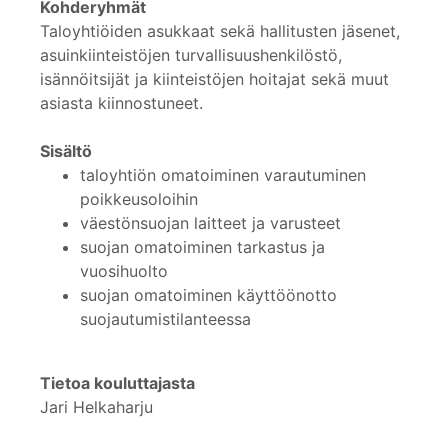
Kohderyhmät
Taloyhtiöiden asukkaat sekä hallitusten jäsenet,
asuinkiinteistöjen turvallisuushenkilöstö,
isännöitsijät ja kiinteistöjen hoitajat sekä muut
asiasta kiinnostuneet.
Sisältö
taloyhtiön omatoiminen varautuminen
poikkeusoloihin
väestönsuojan laitteet ja varusteet
suojan omatoiminen tarkastus ja
vuosihuolto
suojan omatoiminen käyttöönotto
suojautumistilanteessa
Tietoa kouluttajasta
Jari Helkaharju