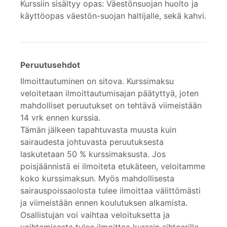
Kurssiin sisältyy opas: Väestönsuojan huolto ja
käyttöopas väestön-suojan haltijalle, sekä kahvi.
Peruutusehdot
Ilmoittautuminen on sitova. Kurssimaksu
veloitetaan ilmoittautumisajan päätyttyä, joten
mahdolliset peruutukset on tehtävä viimeistään
14 vrk ennen kurssia.
Tämän jälkeen tapahtuvasta muusta kuin
sairaudesta johtuvasta peruutuksesta
laskutetaan 50 % kurssimaksusta. Jos
poisjäännistä ei ilmoiteta etukäteen, veloitamme
koko kurssimaksun. Myös mahdollisesta
sairauspoissaolosta tulee ilmoittaa välittömästi
ja viimeistään ennen koulutuksen alkamista.
Osallistujan voi vaihtaa veloituksetta ja
vaihtamisesta tulee ilmoittaa kurssin sihteerille.