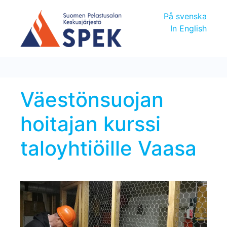
På svenska
In English
Väestönsuojan
hoitajan kurssi
taloyhtiöille Vaasa