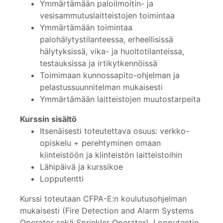
Ymmärtämään paloilmoitin- ja
vesisammutuslaitteistojen toimintaa
Ymmärtämään toimintaa
palohälytystilanteessa, erheellisissä
hälytyksissä, vika- ja huoltotilanteissa,
testauksissa ja irtikytkennöissä
Toimimaan kunnossapito-ohjelman ja
pelastussuunnitelman mukaisesti
Ymmärtämään laitteistojen muutostarpeita
Kurssin sisältö
Itsenäisesti toteutettava osuus: verkko-
opiskelu + perehtyminen omaan
kiinteistöön ja kiinteistön laitteistoihin
Lähipäivä ja kurssikoe
Lopputentti
Kurssi toteutaan CFPA-E:n koulutusohjelman
mukaisesti (Fire Detection and Alarm Systems
Operator sekä Sprinkler Operator). Lopputentin