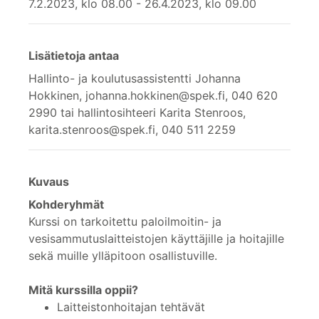
7.2.2023, klo 08.00 - 26.4.2023, klo 09.00
Lisätietoja antaa
Hallinto- ja koulutusassistentti Johanna
Hokkinen, johanna.hokkinen@spek.fi, 040 620
2990 tai hallintosihteeri Karita Stenroos,
karita.stenroos@spek.fi, 040 511 2259
Kuvaus
Kohderyhmät
Kurssi on tarkoitettu paloilmoitin- ja
vesisammutuslaitteistojen käyttäjille ja hoitajille
sekä muille ylläpitoon osallistuville.
Mitä kurssilla oppii?
Laitteistonhoitajan tehtävät