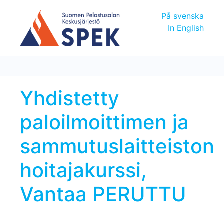
På svenska
In English
Yhdistetty
paloilmoittimen ja
sammutuslaitteiston
hoitajakurssi,
Vantaa PERUTTU