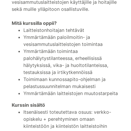
vesisammutuslaitteistojen käyttäjille ja hoitajille
sekä muille ylläpitoon osallistuville.
Mitä kurssilla oppii?
Laitteistonhoitajan tehtävät
Ymmärtämään paloilmoitin- ja
vesisammutuslaitteistojen toimintaa
Ymmärtämään toimintaa
palohälytystilanteessa, erheellisissä
hälytyksissä, vika- ja huoltotilanteissa,
testauksissa ja irtikytkennöissä
Toimimaan kunnossapito-ohjelman ja
pelastussuunnitelman mukaisesti
Ymmärtämään laitteistojen muutostarpeita
Kurssin sisältö
Itsenäisesti toteutettava osuus: verkko-
opiskelu + perehtyminen omaan
kiinteistöön ja kiinteistön laitteistoihin