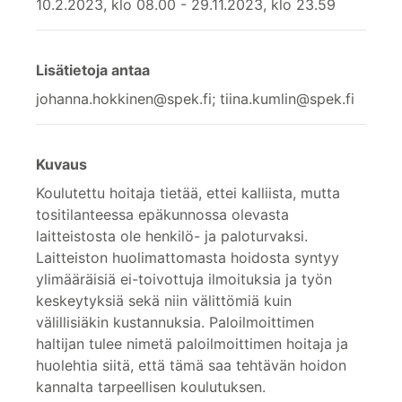
10.2.2023, klo 08.00 - 29.11.2023, klo 23.59
Lisätietoja antaa
johanna.hokkinen@spek.fi; tiina.kumlin@spek.fi
Kuvaus
Koulutettu hoitaja tietää, ettei kalliista, mutta
tositilanteessa epäkunnossa olevasta
laitteistosta ole henkilö- ja paloturvaksi.
Laitteiston huolimattomasta hoidosta syntyy
ylimääräisiä ei-toivottuja ilmoituksia ja työn
keskeytyksiä sekä niin välittömiä kuin
välillisiäkin kustannuksia. Paloilmoittimen
haltijan tulee nimetä paloilmoittimen hoitaja ja
huolehtia siitä, että tämä saa tehtävän hoidon
kannalta tarpeellisen koulutuksen.