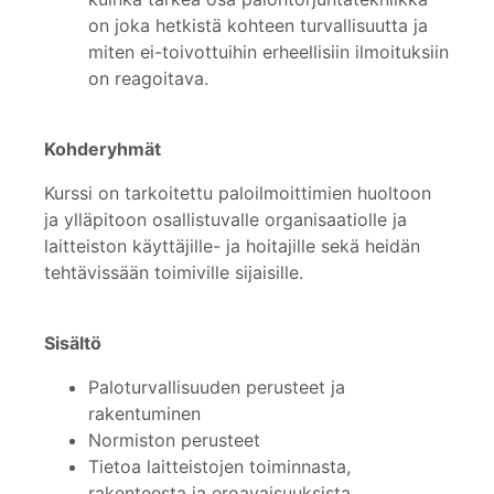
on joka hetkistä kohteen turvallisuutta ja
miten ei-toivottuihin erheellisiin ilmoituksiin
on reagoitava.
Kohderyhmät
Kurssi on tarkoitettu paloilmoittimien huoltoon
ja ylläpitoon osallistuvalle organisaatiolle ja
laitteiston käyttäjille- ja hoitajille sekä heidän
tehtävissään toimiville sijaisille.
Sisältö
Paloturvallisuuden perusteet ja
rakentuminen
Normiston perusteet
Tietoa laitteistojen toiminnasta,
rakenteesta ja eroavaisuuksista