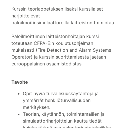
Kurssin teoriaopetuksen lisäksi kurssilaiset
harjoittelevat
paloilmoitinsimulaattoreilla laitteiston toimintaa.
Paloilmoittimen laitteistonhoitajan kurssi
toteutaan CFPA-E:n koulutusohjelman
mukaisesti (Fire Detection and Alarm Systems
Operator) ja kurssin suorittamisesta jaetaan
eurooppalainen osaamistodistus.
Tavoite
Opit hyviä turvallisuuskäytäntöjä ja
ymmärrät henkilöturvallisuuden
merkityksen.
Teorian, käytännön, toimintamallien ja
simulaattoriharjoittelun kautta tiedät
kuinka tärkeä osa palontorjuntatekniikka