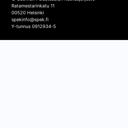
Ratamestarinkatu 11
00520 Helsinki
spekinfo@spek.fi
Y-tunnus 0912934-5