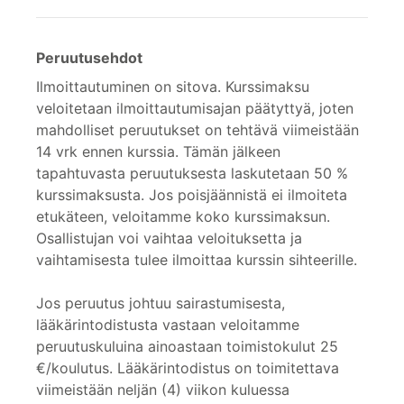
Peruutusehdot
Ilmoittautuminen on sitova. Kurssimaksu
veloitetaan ilmoittautumisajan päätyttyä, joten
mahdolliset peruutukset on tehtävä viimeistään
14 vrk ennen kurssia. Tämän jälkeen
tapahtuvasta peruutuksesta laskutetaan 50 %
kurssimaksusta. Jos poisjäännistä ei ilmoiteta
etukäteen, veloitamme koko kurssimaksun.
Osallistujan voi vaihtaa veloituksetta ja
vaihtamisesta tulee ilmoittaa kurssin sihteerille.
Jos peruutus johtuu sairastumisesta,
lääkärintodistusta vastaan veloitamme
peruutuskuluina ainoastaan toimistokulut 25
€/koulutus. Lääkärintodistus on toimitettava
viimeistään neljän (4) viikon kuluessa