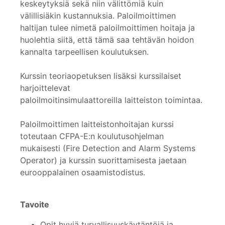
keskeytyksiä sekä niin välittömiä kuin
välillisiäkin kustannuksia. Paloilmoittimen
haltijan tulee nimetä paloilmoittimen hoitaja ja
huolehtia siitä, että tämä saa tehtävän hoidon
kannalta tarpeellisen koulutuksen.
Kurssin teoriaopetuksen lisäksi kurssilaiset
harjoittelevat
paloilmoitinsimulaattoreilla laitteiston toimintaa.
Paloilmoittimen laitteistonhoitajan kurssi
toteutaan CFPA-E:n koulutusohjelman
mukaisesti (Fire Detection and Alarm Systems
Operator) ja kurssin suorittamisesta jaetaan
eurooppalainen osaamistodistus.
Tavoite
Opit hyviä turvallisuuskäytäntöjä ja