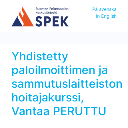
På svenska
In English
Yhdistetty
paloilmoittimen ja
sammutuslaitteiston
hoitajakurssi,
Vantaa PERUTTU