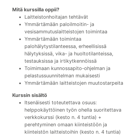
Mitä kurssilla oppii?
Laitteistonhoitajan tehtävät
Ymmärtämään paloilmoitin- ja
vesisammutuslaitteistojen toimintaa
Ymmärtämään toimintaa
palohälytystilanteessa, erheellisissä
hälytyksissä, vika- ja huoltotilanteissa,
testauksissa ja irtikytkennöissä
Toimimaan kunnossapito-ohjelman ja
pelastussuunnitelman mukaisesti
Ymmärtämään laitteistojen muutostarpeita
Kurssin sisältö
Itsenäisesti toteutettava osuus:
helppokäyttöinen työn ohella suoritettava
verkkokurssi (kesto n. 4 tuntia) +
perehtyminen omaan kiinteistöön ja
kiinteistön laitteistoihin (kesto n. 4 tuntia)