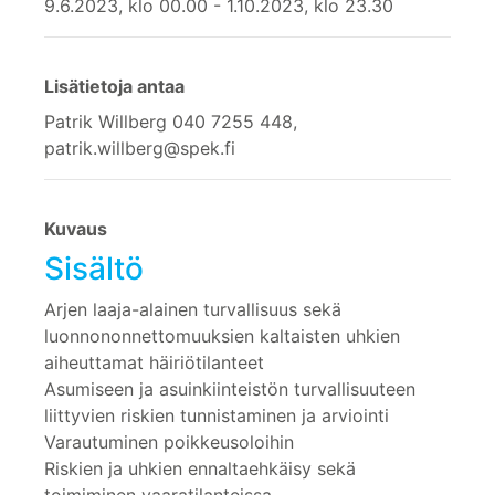
9.6.2023, klo 00.00 - 1.10.2023, klo 23.30
Lisätietoja antaa
Patrik Willberg 040 7255 448,
patrik.willberg@spek.fi
Kuvaus
Sisältö
Arjen laaja-alainen turvallisuus sekä
luonnononnettomuuksien kaltaisten uhkien
aiheuttamat häiriötilanteet
Asumiseen ja asuinkiinteistön turvallisuuteen
liittyvien riskien tunnistaminen ja arviointi
Varautuminen poikkeusoloihin
Riskien ja uhkien ennaltaehkäisy sekä
toimiminen vaaratilanteissa