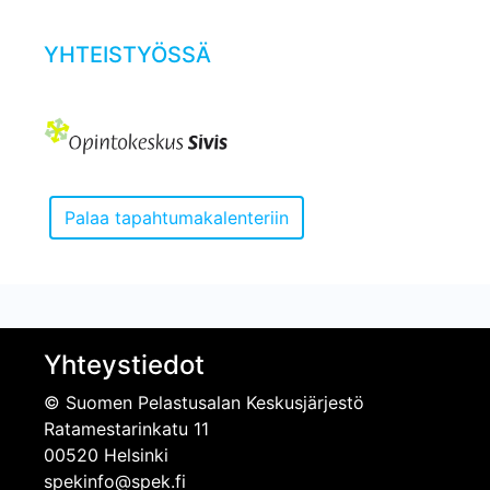
YHTEISTYÖSSÄ
Yhteystiedot
© Suomen Pelastusalan Keskusjärjestö
Ratamestarinkatu 11
00520 Helsinki
spekinfo@spek.fi