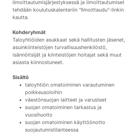
ilmoittautumisjärjestyksessä ja ilmoittautumiset
tehdään koulutuskalenteriin "Ilmoittaudu"-linkin
kautta.
Kohderyhmät
Taloyhtiöiden asukkaat sekä hallitusten jäsenet,
asuinkiinteistöjen turvallisuushenkilöstö,
isännöitsijät ja kiinteistöjen hoitajat sekä muut
asiasta kiinnostuneet.
Sisältö
taloyhtiön omatoiminen varautuminen
poikkeusoloihin
väestönsuojan laitteet ja varusteet
suojan omatoiminen tarkastus ja
vuosihuolto
suojan omatoiminen käyttöönotto
suojautumistilanteessa