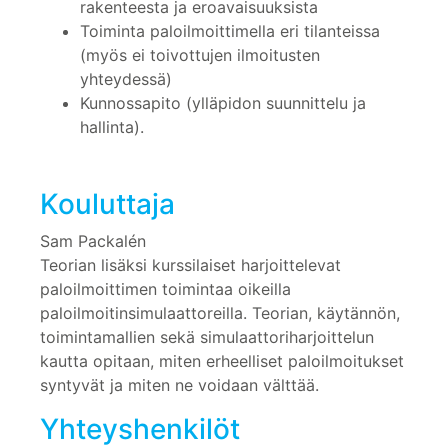
rakenteesta ja eroavaisuuksista
Toiminta paloilmoittimella eri tilanteissa
(myös ei toivottujen ilmoitusten
yhteydessä)
Kunnossapito (ylläpidon suunnittelu ja
hallinta).
Kouluttaja
Sam Packalén
Teorian lisäksi kurssilaiset harjoittelevat
paloilmoittimen toimintaa oikeilla
paloilmoitinsimulaattoreilla. Teorian, käytännön,
toimintamallien sekä simulaattoriharjoittelun
kautta opitaan, miten erheelliset paloilmoitukset
syntyvät ja miten ne voidaan välttää.
Yhteyshenkilöt