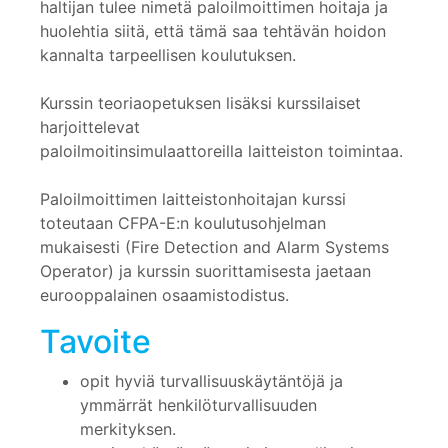
haltijan tulee nimetä paloilmoittimen hoitaja ja
huolehtia siitä, että tämä saa tehtävän hoidon
kannalta tarpeellisen koulutuksen.
Kurssin teoriaopetuksen lisäksi kurssilaiset
harjoittelevat
paloilmoitinsimulaattoreilla laitteiston toimintaa.
Paloilmoittimen laitteistonhoitajan kurssi
toteutaan CFPA-E:n koulutusohjelman
mukaisesti (Fire Detection and Alarm Systems
Operator) ja kurssin suorittamisesta jaetaan
eurooppalainen osaamistodistus.
Tavoite
opit hyviä turvallisuuskäytäntöjä ja
ymmärrät henkilöturvallisuuden
merkityksen.