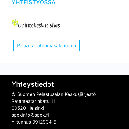
YHTEISTYÖSSÄ
Yhteystiedot
© Suomen Pelastusalan Keskusjärjestö
Ratamestarinkatu 11
00520 Helsinki
spekinfo@spek.fi
Y-tunnus 0912934-5