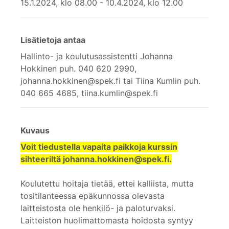
15.1.2024, klo 08.00 - 10.4.2024, klo 12.00
Lisätietoja antaa
Hallinto- ja koulutusassistentti Johanna
Hokkinen puh. 040 620 2990,
johanna.hokkinen@spek.fi tai Tiina Kumlin puh.
040 665 4685, tiina.kumlin@spek.fi
Kuvaus
Voit tiedustella vapaita paikkoja kurssin
sihteeriltä johanna.hokkinen@spek.fi.
Koulutettu hoitaja tietää, ettei kalliista, mutta
tositilanteessa epäkunnossa olevasta
laitteistosta ole henkilö- ja paloturvaksi.
Laitteiston huolimattomasta hoidosta syntyy