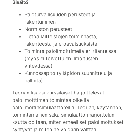
Sisältö
Paloturvallisuuden perusteet ja
rakentuminen
Normiston perusteet
Tietoa laitteistojen toiminnasta,
rakenteesta ja eroavaisuuksista
Toiminta paloilmoittimella eri tilanteissa
(myös ei toivottujen ilmoitusten
yhteydessä)
Kunnossapito (ylläpidon suunnittelu ja
hallinta)
Teorian lisäksi kurssilaiset harjoittelevat
paloilmoittimen toimintaa oikeilla
paloilmoitinsimulaattoreilla. Teorian, käytännön,
toimintamallien sekä simulaattoriharjoittelun
kautta opitaan, miten erheelliset paloilmoitukset
syntyvät ja miten ne voidaan välttää.