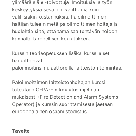
ylimääräisiä ei-toivottuja ilmoituksia ja työn
keskeytyksiä sekä niin välittömiä kuin
välillisiäkin kustannuksia. Paloilmoittimen
haltijan tulee nimetä paloilmoittimen hoitaja ja
huolehtia siitä, että tämä saa tehtävän hoidon
kannalta tarpeellisen koulutuksen.
Kurssin teoriaopetuksen lisäksi kurssilaiset
harjoittelevat
paloilmoitinsimulaattoreilla laitteiston toimintaa.
Paloilmoittimen laitteistonhoitajan kurssi
toteutaan CFPA-E:n koulutusohjelman
mukaisesti (Fire Detection and Alarm Systems
Operator) ja kurssin suorittamisesta jaetaan
eurooppalainen osaamistodistus.
Tavoite