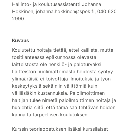
Hallinto- ja koulutusassistentti Johanna
Hokkinen, johanna.hokkinen@spek.fi, 040 620
2990
Kuvaus
Koulutettu hoitaja tietää, ettei kalliista, mutta
tositilanteessa epäkunnossa olevasta
laitteistosta ole henkilö- ja paloturvaksi.
Laitteiston huolimattomasta hoidosta syntyy
ylimääräisiä ei-toivottuja ilmoituksia ja työn
keskeytyksiä sekä niin välittömiä kuin
välillisiäkin kustannuksia. Paloilmoittimen
haltijan tulee nimetä paloilmoittimen hoitaja ja
huolehtia siitä, että tämä saa tehtävän hoidon
kannalta tarpeellisen koulutuksen.
Kurssin teoriaopetuksen lisäksi kurssilaiset