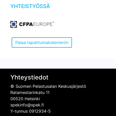
YHTEISTYÖSSÄ
Yhteystiedot
© Suomen Pelastusalan Keskusjärjestö
Ratamestarinkatu 11
00520 Helsinki
spekinfo@spek.fi
Y-tunnus 0912934-5