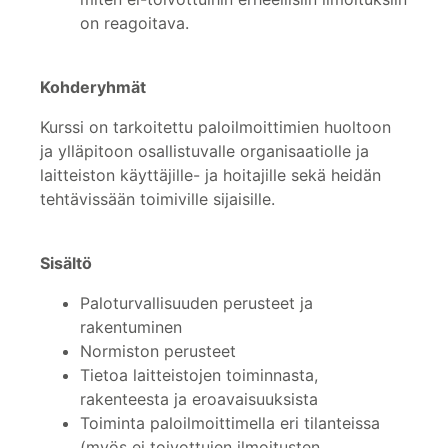
on reagoitava.
Kohderyhmät
Kurssi on tarkoitettu paloilmoittimien huoltoon
ja ylläpitoon osallistuvalle organisaatiolle ja
laitteiston käyttäjille- ja hoitajille sekä heidän
tehtävissään toimiville sijaisille.
Sisältö
Paloturvallisuuden perusteet ja
rakentuminen
Normiston perusteet
Tietoa laitteistojen toiminnasta,
rakenteesta ja eroavaisuuksista
Toiminta paloilmoittimella eri tilanteissa
(myös ei toivottujen ilmoitusten