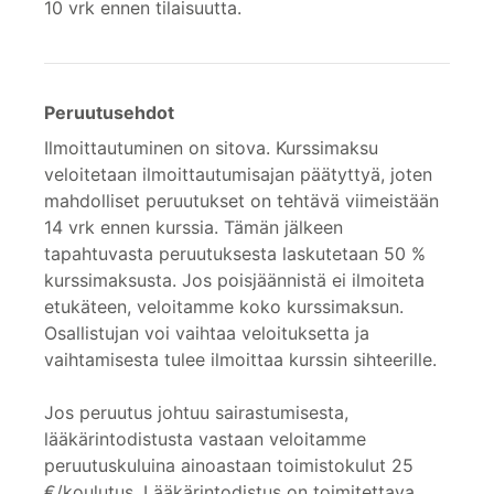
10 vrk ennen tilaisuutta.
Peruutusehdot
Ilmoittautuminen on sitova. Kurssimaksu
veloitetaan ilmoittautumisajan päätyttyä, joten
mahdolliset peruutukset on tehtävä viimeistään
14 vrk ennen kurssia. Tämän jälkeen
tapahtuvasta peruutuksesta laskutetaan 50 %
kurssimaksusta. Jos poisjäännistä ei ilmoiteta
etukäteen, veloitamme koko kurssimaksun.
Osallistujan voi vaihtaa veloituksetta ja
vaihtamisesta tulee ilmoittaa kurssin sihteerille.
Jos peruutus johtuu sairastumisesta,
lääkärintodistusta vastaan veloitamme
peruutuskuluina ainoastaan toimistokulut 25
€/koulutus. Lääkärintodistus on toimitettava