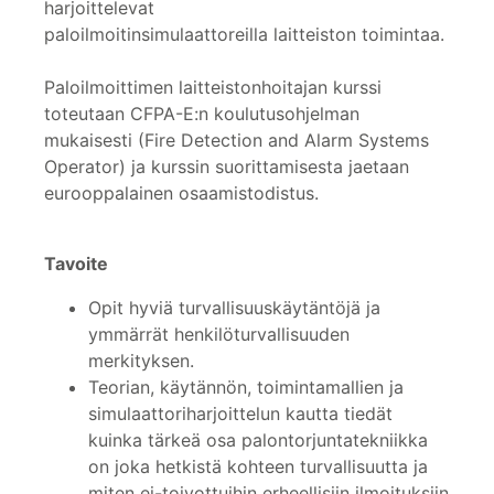
harjoittelevat
paloilmoitinsimulaattoreilla laitteiston toimintaa.
Paloilmoittimen laitteistonhoitajan kurssi
toteutaan CFPA-E:n koulutusohjelman
mukaisesti (Fire Detection and Alarm Systems
Operator) ja kurssin suorittamisesta jaetaan
eurooppalainen osaamistodistus.
Tavoite
Opit hyviä turvallisuuskäytäntöjä ja
ymmärrät henkilöturvallisuuden
merkityksen.
Teorian, käytännön, toimintamallien ja
simulaattoriharjoittelun kautta tiedät
kuinka tärkeä osa palontorjuntatekniikka
on joka hetkistä kohteen turvallisuutta ja
miten ei-toivottuihin erheellisiin ilmoituksiin