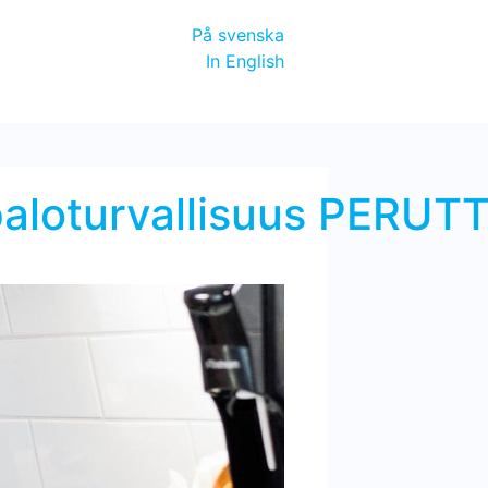
På svenska
In English
n paloturvallisuus PERUT