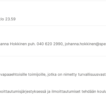
klo 23.59
Johanna Hokkinen puh. 040 620 2990, johanna.hokkinen@spek.
vapaaehtoisille toimijoille, jotka on nimetty turvallisuusvast
lmoittautumisjärjestyksessä ja ilmoittautumiset tehdään koulu