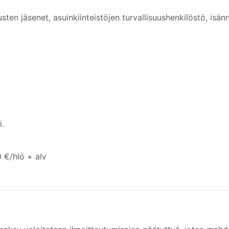
ten jäsenet, asuinkiinteistöjen turvallisuushenkilöstö, isännöi
i.
0 €/hlö + alv