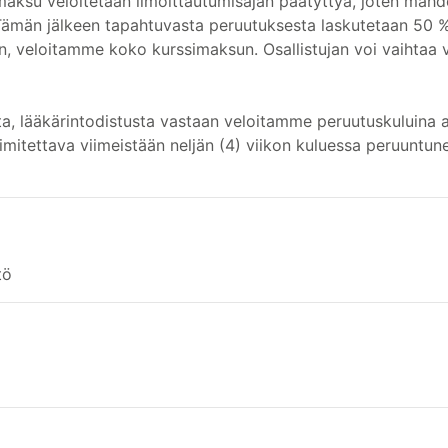
maksu veloitetaan ilmoittautumisajan päätyttyä, joten mahd
 Tämän jälkeen tapahtuvasta peruutuksesta laskutetaan 50 
en, veloitamme koko kurssimaksun. Osallistujan voi vaihtaa v
ta, lääkärintodistusta vastaan veloitamme peruutuskuluina 
imitettava viimeistään neljän (4) viikon kuluessa peruuntun
tö