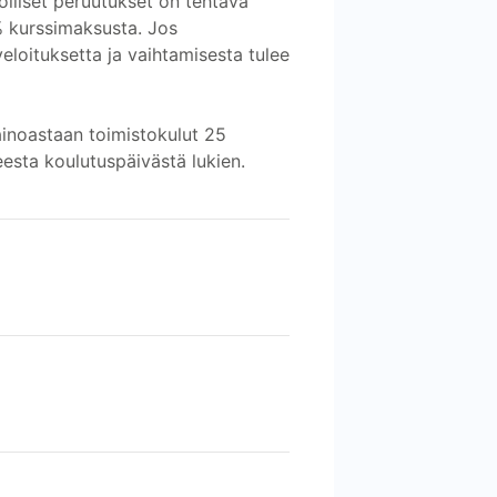
olliset peruutukset on tehtävä
% kurssimaksusta. Jos
eloituksetta ja vaihtamisesta tulee
ainoastaan toimistokulut 25
eesta koulutuspäivästä lukien.