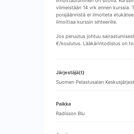
Ilmoittautuminen on sitova. Kurssi
viimeistään 14 vrk ennen kurssia.
poisjäännistä ei ilmoiteta etukäte
ilmoittaa kurssin sihteerille.
Jos peruutus johtuu sairastumises
€/koulutus. Lääkärintodistus on to
Järjestäjä(t)
Suomen Pelastusalan Keskusjärjes
Paikka
Radisson Blu