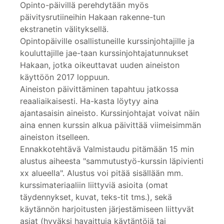
Opinto-päivillä perehdytään myös
päivitysrutiineihin Hakaan rakenne-tun
ekstranetin välityksellä.
Opintopäiville osallistuneille kurssinjohtajille ja
kouluttajille jae-taan kurssinjohtajatunnukset
Hakaan, jotka oikeuttavat uuden aineiston
käyttöön 2017 loppuun.
Aineiston päivittäminen tapahtuu jatkossa
reaaliaikaisesti. Ha-kasta löytyy aina
ajantasaisin aineisto. Kurssinjohtajat voivat näin
aina ennen kurssin alkua päivittää viimeisimmän
aineiston itselleen.
Ennakkotehtävä Valmistaudu pitämään 15 min
alustus aiheesta "sammutustyö-kurssin läpivienti
xx alueella". Alustus voi pitää sisällään mm.
kurssimateriaaliin liittyviä asioita (omat
täydennykset, kuvat, teks-tit tms.), sekä
käytännön harjoitusten järjestämiseen liittyvät
asiat (hyväksi havaittuja käytäntöjä tai