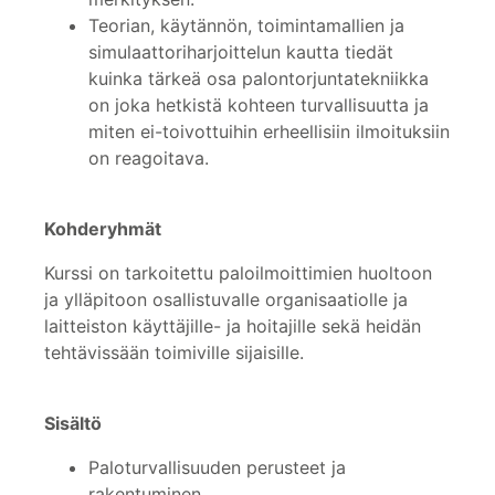
Teorian, käytännön, toimintamallien ja
simulaattoriharjoittelun kautta tiedät
kuinka tärkeä osa palontorjuntatekniikka
on joka hetkistä kohteen turvallisuutta ja
miten ei-toivottuihin erheellisiin ilmoituksiin
on reagoitava.
Kohderyhmät
Kurssi on tarkoitettu paloilmoittimien huoltoon
ja ylläpitoon osallistuvalle organisaatiolle ja
laitteiston käyttäjille- ja hoitajille sekä heidän
tehtävissään toimiville sijaisille.
Sisältö
Paloturvallisuuden perusteet ja
rakentuminen