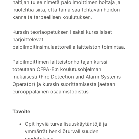
haltijan tulee nimetä paloilmoittimen hoitaja ja
huolehtia siitä, että tämä saa tehtävän hoidon
kannalta tarpeellisen koulutuksen.
Kurssin teoriaopetuksen lisäksi kurssilaiset
harjoittelevat
paloilmoitinsimulaattoreilla laitteiston toimintaa.
Paloilmoittimen laitteistonhoitajan kurssi
toteutaan CFPA-E:n koulutusohjelman
mukaisesti (Fire Detection and Alarm Systems
Operator) ja kurssin suorittamisesta jaetaan
eurooppalainen osaamistodistus.
Tavoite
Opit hyviä turvallisuuskäytäntöjä ja
ymmärrät henkilöturvallisuuden
merkityksen.