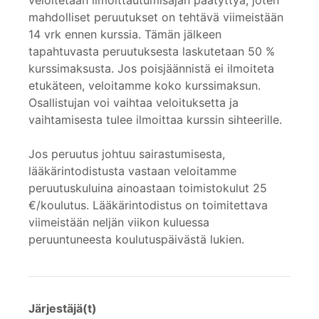
veloitetaan ilmoittautumisajan päätyttyä, joten
mahdolliset peruutukset on tehtävä viimeistään
14 vrk ennen kurssia. Tämän jälkeen
tapahtuvasta peruutuksesta laskutetaan 50 %
kurssimaksusta. Jos poisjäännistä ei ilmoiteta
etukäteen, veloitamme koko kurssimaksun.
Osallistujan voi vaihtaa veloituksetta ja
vaihtamisesta tulee ilmoittaa kurssin sihteerille.
Jos peruutus johtuu sairastumisesta,
lääkärintodistusta vastaan veloitamme
peruutuskuluina ainoastaan toimistokulut 25
€/koulutus. Lääkärintodistus on toimitettava
viimeistään neljän viikon kuluessa
peruuntuneesta koulutuspäivästä lukien.
Järjestäjä(t)