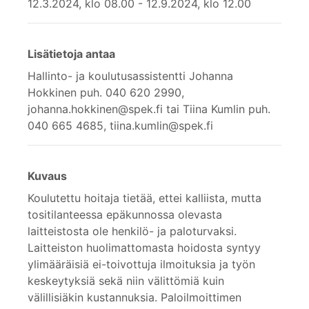
12.3.2024, klo 08.00 - 12.9.2024, klo 12.00
Lisätietoja antaa
Hallinto- ja koulutusassistentti Johanna
Hokkinen puh. 040 620 2990,
johanna.hokkinen@spek.fi tai Tiina Kumlin puh.
040 665 4685, tiina.kumlin@spek.fi
Kuvaus
Koulutettu hoitaja tietää, ettei kalliista, mutta
tositilanteessa epäkunnossa olevasta
laitteistosta ole henkilö- ja paloturvaksi.
Laitteiston huolimattomasta hoidosta syntyy
ylimääräisiä ei-toivottuja ilmoituksia ja työn
keskeytyksiä sekä niin välittömiä kuin
välillisiäkin kustannuksia. Paloilmoittimen