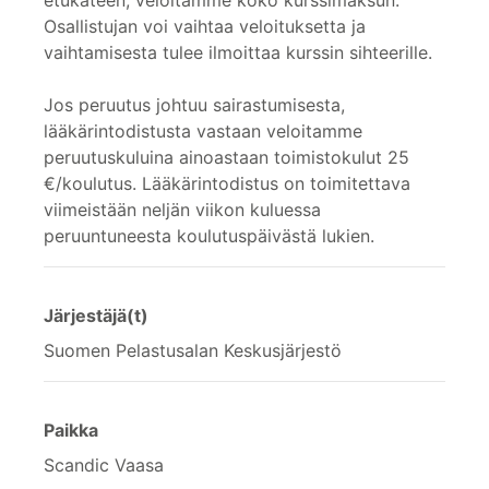
etukäteen, veloitamme koko kurssimaksun.
Osallistujan voi vaihtaa veloituksetta ja
vaihtamisesta tulee ilmoittaa kurssin sihteerille.
Jos peruutus johtuu sairastumisesta,
lääkärintodistusta vastaan veloitamme
peruutuskuluina ainoastaan toimistokulut 25
€/koulutus. Lääkärintodistus on toimitettava
viimeistään neljän viikon kuluessa
peruuntuneesta koulutuspäivästä lukien.
Järjestäjä(t)
Suomen Pelastusalan Keskusjärjestö
Paikka
Scandic Vaasa