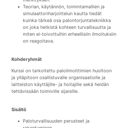
Teorian, käytännön, toimintamallien ja
simulaattoriharjoittelun kautta tiedät
kuinka tärkeä osa palontorjuntatekniikka
on joka hetkistä kohteen turvallisuutta ja
miten ei-toivottuihin erheellisiin ilmoituksiin
on reagoitava.
Kohderyhmät
Kurssi on tarkoitettu paloilmoittimien huoltoon
ja ylläpitoon osallistuvalle organisaatiolle ja
laitteiston käyttäjille- ja hoitajille sekä heidän
tehtävissään toimiville sijaisille.
Sisältö
Paloturvallisuuden perusteet ja
rakentuminen