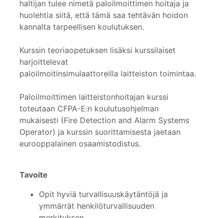
haltijan tulee nimetä paloilmoittimen hoitaja ja
huolehtia siitä, että tämä saa tehtävän hoidon
kannalta tarpeellisen koulutuksen.
Kurssin teoriaopetuksen lisäksi kurssilaiset
harjoittelevat
paloilmoitinsimulaattoreilla laitteiston toimintaa.
Paloilmoittimen laitteistonhoitajan kurssi
toteutaan CFPA-E:n koulutusohjelman
mukaisesti (Fire Detection and Alarm Systems
Operator) ja kurssin suorittamisesta jaetaan
eurooppalainen osaamistodistus.
Tavoite
Opit hyviä turvallisuuskäytäntöjä ja
ymmärrät henkilöturvallisuuden
merkityksen.