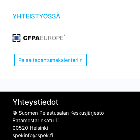
YHTEISTYÖSSÄ
Yhteystiedot
© Suomen Pelastusalan Keskusjärjestö
Ratamestarinkatu 11
00520 Helsinki
spekinfo@spek.fi