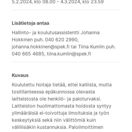
5.2.2024, klo 08.00 - 4.3.2024, klo 23.59
Lisätietoja antaa
Hallinto- ja koulutusassistentti Johanna
Hokkinen puh. 040 620 2990,
johanna.hokkinen@spek.fi tai Tiina Kumlin puh.
040 665 4685, tiina.kumlin@spek.fi
Kuvaus
Koulutettu hoitaja tietää, ettei kalliista, mutta
tositilanteessa epäkunnossa olevasta
laitteistosta ole henkilö- ja paloturvaksi.
Laitteiston huolimattomasta hoidosta syntyy
ylimääräisiä ei-toivottuja ilmoituksia ja työn
keskeytyksiä sekä niin välittömiä kuin
välillisiäkin kustannuksia. Paloilmoittimen