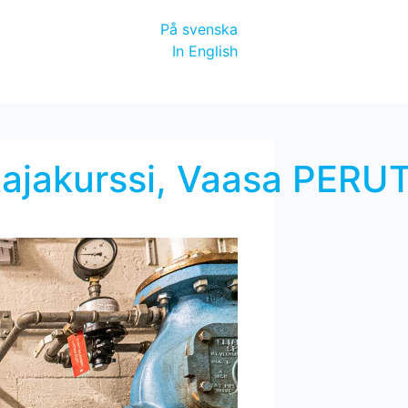
På svenska
In English
oitajakurssi, Vaasa PER