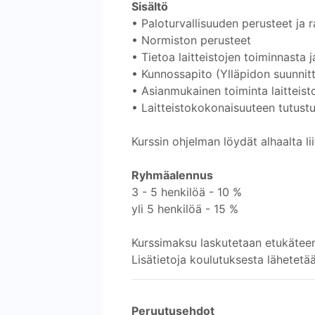
Sisältö
• Paloturvallisuuden perusteet ja
• Normiston perusteet
• Tietoa laitteistojen toiminnasta 
• Kunnossapito (Ylläpidon suunnitte
• Asianmukainen toiminta laitteisto
• Laitteistokokonaisuuteen tutust
Kurssin ohjelman löydät alhaalta lii
Ryhmäalennus
3 - 5 henkilöä - 10 %
yli 5 henkilöä - 15 %
Kurssimaksu laskutetaan etukätee
Lisätietoja koulutuksesta lähetetä
Peruutusehdot