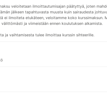
maksu veloitetaan ilmoittautumisajan päätyttyä, joten mahd
 Tämän jälkeen tapahtuvasta muusta kuin sairaudesta johtuv
tä ei ilmoiteta etukäteen, veloitamme koko kurssimaksun. 
a välittömästi ja viimeistään ennen koulutuksen alkamista.
ta ja vaihtamisesta tulee ilmoittaa kurssin sihteerille.
tö