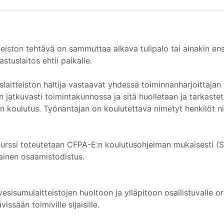
eiston tehtävä on sammuttaa alkava tulipalo tai ainakin ensi
astuslaitos ehtii paikalle.
itteiston haltija vastaavat yhdessä toiminnanharjoittajan 
on jatkuvasti toimintakunnossa ja sitä huolletaan ja tarkast
n koulutus. Työnantajan on koulutettava nimetyt henkilöt ni
urssi toteutetaan CFPA-E:n koulutusohjelman mukaisesti (Sp
ainen osaamistodistus.
 vesisumulaitteistojen huoltoon ja ylläpitoon osallistuvalle or
issään toimiville sijaisille.