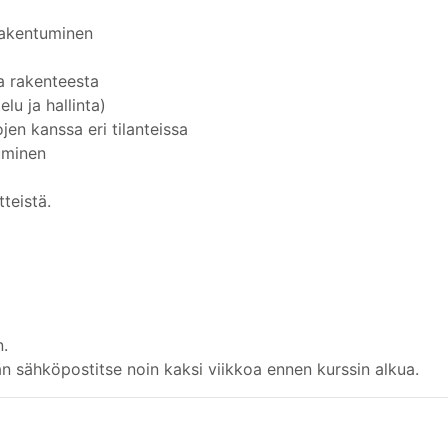
 rakentuminen
ja rakenteesta
lu ja hallinta)
jen kanssa eri tilanteissa
uminen
tteistä.
n.
än sähköpostitse noin kaksi viikkoa ennen kurssin alkua.