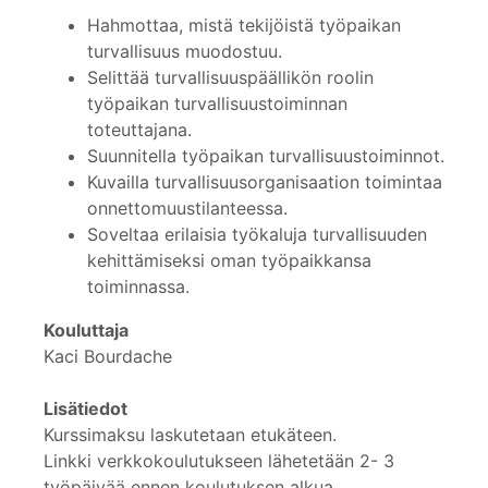
Hahmottaa, mistä tekijöistä työpaikan
turvallisuus muodostuu.
Selittää turvallisuuspäällikön roolin
työpaikan turvallisuustoiminnan
toteuttajana.
Suunnitella työpaikan turvallisuustoiminnot.
Kuvailla turvallisuusorganisaation toimintaa
onnettomuustilanteessa.
Soveltaa erilaisia työkaluja turvallisuuden
kehittämiseksi oman työpaikkansa
toiminnassa.
Kouluttaja
Kaci Bourdache
Lisätiedot
Kurssimaksu laskutetaan etukäteen.
Linkki verkkokoulutukseen lähetetään 2- 3
työpäivää ennen koulutuksen alkua.