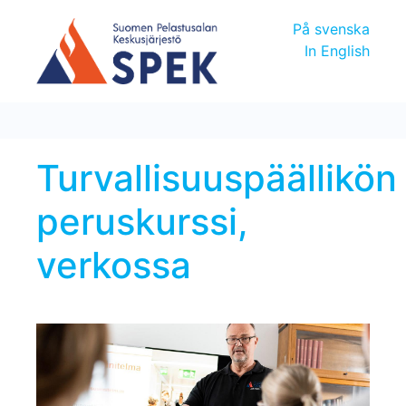
På svenska
In English
Turvallisuuspäällikön
peruskurssi,
verkossa