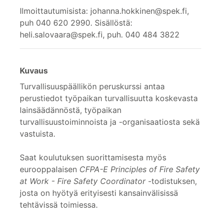
Ilmoittautumisista: johanna.hokkinen@spek.fi,
puh 040 620 2990. Sisällöstä:
heli.salovaara@spek.fi, puh. 040 484 3822
Kuvaus
Turvallisuuspäällikön peruskurssi antaa
perustiedot työpaikan turvallisuutta koskevasta
lainsäädännöstä, työpaikan
turvallisuustoiminnoista ja -organisaatiosta sekä
vastuista.
Saat koulutuksen suorittamisesta myös
eurooppalaisen
CFPA-E Principles of Fire Safety
at Work - Fire Safety Coordinator
-todistuksen,
josta on hyötyä erityisesti kansainvälisissä
tehtävissä toimiessa.