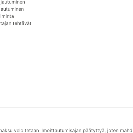
ojautuminen
ojautuminen
oiminta
tajan tehtävät
maksu veloitetaan ilmoittautumisajan päätyttyä, joten mahd