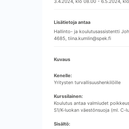
3.4.2024, klo 08.00 - 6.5.2024, kl
Lisätietoja antaa
Hallinto- ja koulutusassistentti 
4685, tiina.kumlin@spek.fi
Kuvaus
Kenelle:
Yritysten turvallisuushenkilöille
Kurssilainen:
Koulutus antaa valmiudet poikkeus
S1/K-luokan väestönsuoja (ml. C-
Sisältö: