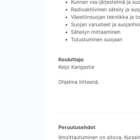
Kunnan vss-järjestelmä ja su
Radioaktiivinen säteily ja su
Väestönsuojan tekniikka ja t
Suojan varusteet ja suojanhoi
Säteilyn mittaaminen
Tutustuminen suojaan
Kouluttaja:
Keijo Kangastie
Ohjelma liitteenä.
Peruutusehdot
Ilmoittautuminen on sitova. Kurssi