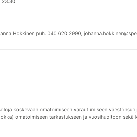
o 23.30
Johanna Hokkinen puh. 040 620 2990, johanna.hokkinen@spek.
oloja koskevaan omatoimiseen varautumiseen väestönsuojien
luokka) omatoimiseen tarkastukseen ja vuosihuoltoon sekä 