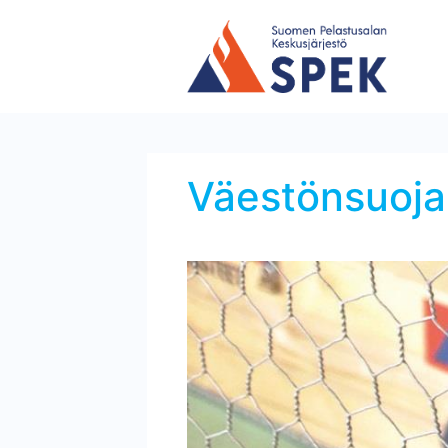
Väestönsuojan